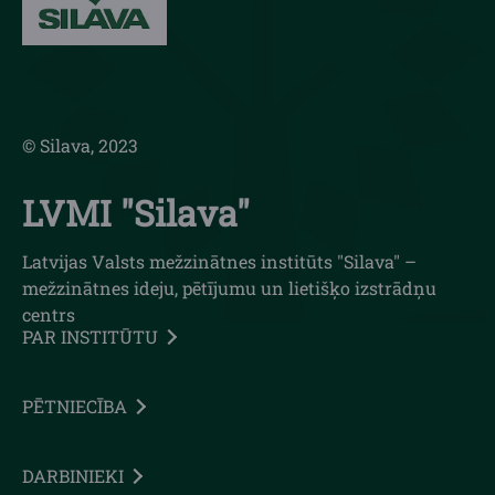
© Silava, 2023
LVMI "Silava"
Latvijas Valsts mežzinātnes institūts "Silava" –
mežzinātnes ideju, pētījumu un lietišķo izstrādņu
centrs
PAR INSTITŪTU
PĒTNIECĪBA
DARBINIEKI