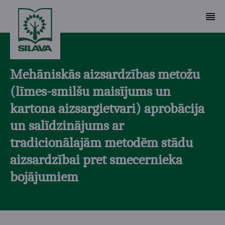
Mehāniskās aizsardzības metožu
(līmes-smilšu maisījums un
kartona aizsargietvari) aprobācija
un salīdzinājums ar
tradicionālajām metodēm stādu
aizsardzībai pret smecernieka
bojājumiem