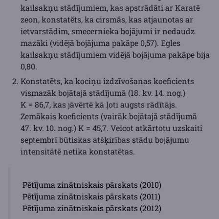
kailsakņu stādījumiem, kas apstrādāti ar Karatē
zeon, konstatēts, ka cirsmās, kas atjaunotas ar
ietvarstādim, smecernieka bojājumi ir nedaudz
mazāki (vidējā bojājuma pakāpe 0,57). Egles
kailsakņu stādījumiem vidējā bojājuma pakāpe bija
0,80.
Konstatēts, ka kociņu izdzīvošanas koeficients
vismazāk bojātajā stādījumā (18. kv. 14. nog.)
K = 86,7, kas jāvērtē kā ļoti augsts rādītājs.
Zemākais koeficients (vairāk bojātajā stādījumā
47. kv. 10. nog.) K = 45,7. Veicot atkārtotu uzskaiti
septembrī būtiskas atšķirības stādu bojājumu
intensitātē netika konstatētas.
Pētījuma zinātniskais pārskats (2010)
Pētījuma zinātniskais pārskats (2011)
Pētījuma zinātniskais pārskats (2012)