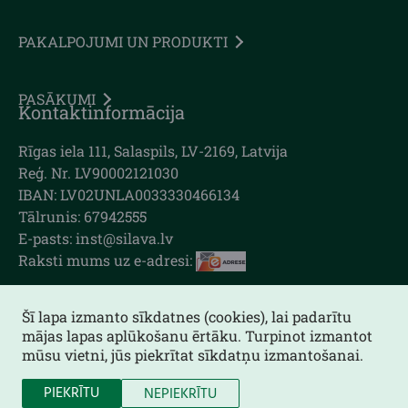
PAKALPOJUMI UN PRODUKTI
PASĀKUMI
Kontaktinformācija
Rīgas iela 111, Salaspils, LV-2169, Latvija
Reģ. Nr. LV90002121030
IBAN: LV02UNLA0033330466134
Tālrunis: 67942555
E-pasts: inst@silava.lv
Raksti mums uz e-adresi:
Šī lapa izmanto sīkdatnes (cookies), lai padarītu
mājas lapas aplūkošanu ērtāku. Turpinot izmantot
Lapas karte
mūsu vietni, jūs piekrītat sīkdatņu izmantošanai.
Piekļūstamības paziņojums
PIEKRĪTU
NEPIEKRĪTU