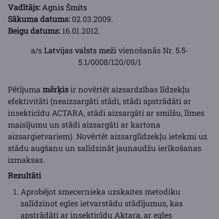
Vadītājs:
Agnis Šmits
Sākuma datums:
02.03.2009.
Beigu datums:
16.01.2012.
a/s
Latvijas valsts meži
vienošanās Nr. 5.5-
5.1/0008/120/09/1
Pētījuma
mērķis
ir novērtēt aizsardzības līdzekļu
efektivitāti (neaizsargāti stādi, stādi apstrādāti ar
insekticīdu ACTARA, stādi aizsargāti ar smilšu, līmes
maisījumu un stādi aizsargāti ar kartona
aizsargietvariem). Novērtēt aizsarglīdzekļu ietekmi uz
stādu augšanu un salīdzināt jaunaudžu ierīkošanas
izmaksas.
Rezultāti
Aprobējot smecernieka uzskaites metodiku
salīdzinot egles ietvarstādu stādījumus, kas
apstrādāti ar insekticīdu Aktara, ar egles