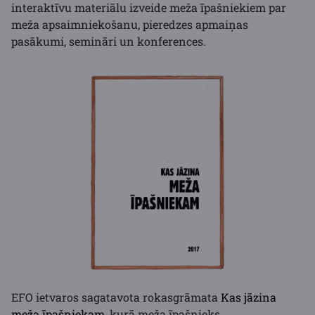
interaktīvu materiālu izveide meža īpašniekiem par
meža apsaimniekošanu, pieredzes apmaiņas
pasākumi, semināri un konferences.
EFO ietvaros sagatavota rokasgrāmata
Kas jāzina
meža īpašniekam
, kurā meža īpašnieks