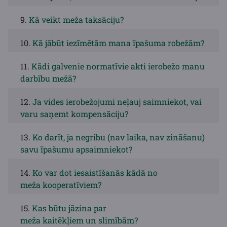
9.
Kā veikt meža taksāciju?
10.
Kā jābūt iezīmētām mana īpašuma robežām?
11.
Kādi galvenie normatīvie akti ierobežo manu
darbību mežā?
12.
Ja vides ierobežojumi neļauj saimniekot, vai
varu saņemt kompensāciju?
13.
Ko darīt, ja negribu (nav laika, nav zināšanu)
savu īpašumu apsaimniekot?
14.
Ko var dot iesaistīšanās kādā no
meža kooperatīviem?
15.
Kas būtu jāzina par
meža kaitēkļiem un slimībām?