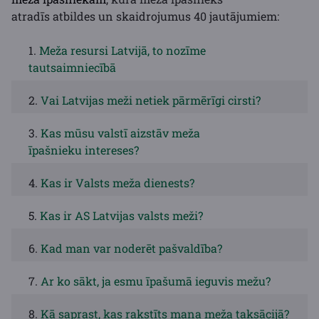
atradīs atbildes un skaidrojumus 40 jautājumiem:
1.
Meža resursi Latvijā, to nozīme
tautsaimniecībā
2.
Vai Latvijas meži netiek pārmērīgi cirsti?
3.
Kas mūsu valstī aizstāv meža
īpašnieku intereses?
4.
Kas ir Valsts meža dienests?
5.
Kas ir AS Latvijas valsts meži?
6.
Kad man var noderēt pašvaldība?
7.
Ar ko sākt, ja esmu īpašumā ieguvis mežu?
8.
Kā saprast, kas rakstīts mana meža taksācijā?