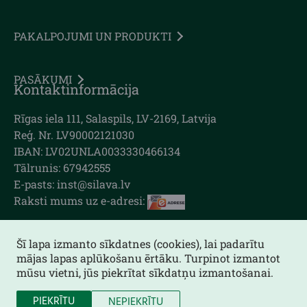
PAKALPOJUMI UN PRODUKTI
PASĀKUMI
Kontaktinformācija
Rīgas iela 111, Salaspils, LV-2169, Latvija
Reģ. Nr. LV90002121030
IBAN: LV02UNLA0033330466134
Tālrunis: 67942555
E-pasts: inst@silava.lv
Raksti mums uz e-adresi:
Šī lapa izmanto sīkdatnes (cookies), lai padarītu
mājas lapas aplūkošanu ērtāku. Turpinot izmantot
Lapas karte
mūsu vietni, jūs piekrītat sīkdatņu izmantošanai.
Piekļūstamības paziņojums
PIEKRĪTU
NEPIEKRĪTU