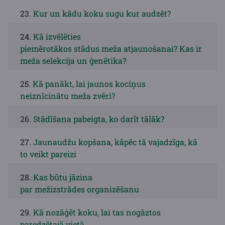
23.
Kur un kādu koku sugu kur audzēt?
24.
Kā izvēlēties
piemērotākos stādus meža atjaunošanai? Kas ir
meža selekcija un ģenētika?
25.
Kā panākt, lai jaunos kociņus
neiznīcinātu meža zvēri?
26.
Stādīšana pabeigta, ko darīt tālāk?
27.
Jaunaudžu kopšana, kāpēc tā vajadzīga, kā
to veikt pareizi
28.
Kas būtu jāzina
par mežizstrādes organizēšanu
29.
Kā nozāģēt koku, lai tas nogāztos
paredzētajā vietā