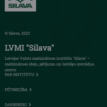
© Silava, 2023
LVMI "Silava"
Latvijas Valsts mežzinātnes institūts "Silava" –
mežzinātnes ideju, pētījumu un lietišķo izstrādņu
centrs
PAR INSTITŪTU
PĒTNIECĪBA
DARBINIEKI