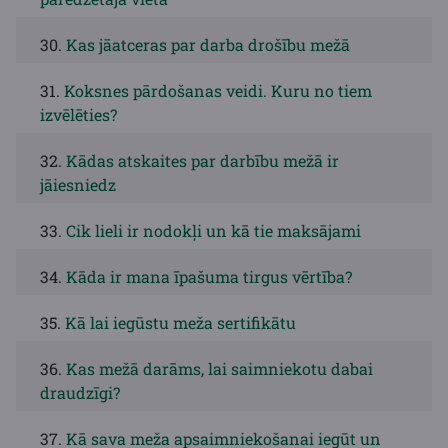
30.
Kas jāatceras par darba drošību mežā
31.
Koksnes pārdošanas veidi. Kuru no tiem
izvēlēties?
32.
Kādas atskaites par darbību mežā ir
jāiesniedz
33.
Cik lieli ir nodokļi un kā tie maksājami
34.
Kāda ir mana īpašuma tirgus vērtība?
35.
Kā lai iegūstu meža sertifikātu
36.
Kas mežā darāms, lai saimniekotu dabai
draudzīgi?
37.
Kā sava meža apsaimniekošanai iegūt un