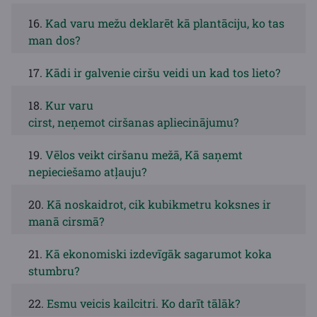
16.
Kad varu mežu deklarēt kā plantāciju, ko tas
man dos?
17.
Kādi ir galvenie ciršu veidi un kad tos lieto?
18.
Kur varu
cirst, neņemot ciršanas apliecinājumu?
19.
Vēlos veikt ciršanu mežā, Kā saņemt
nepieciešamo atļauju?
20.
Kā noskaidrot, cik kubikmetru koksnes ir
manā cirsmā?
21.
Kā ekonomiski izdevīgāk sagarumot koka
stumbru?
22.
Esmu veicis kailcitri. Ko darīt tālāk?