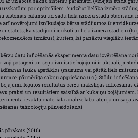
u ar uzlabotu sakņu sistēmu parametri (vidējais stāda ga
uzskatāmi par optimāliem. Audzējot lielāka izmēra stādus, 
u sistēmas balansu un šādu liela izmēra stādu stādīšana i
ina arī novērojumi iznīkušajos bērza stādījumos Dienvidkurze
konstatēts, ka stādījumi ierīkoti ar liela izmēra stādiem (t
 rekomendētos izmērus), kuriem, lai panāktu vieglāku iestā
.
 bērzu datu inficēšanās eksperimenta datu izvērtēšana nor
vāji patogēni un sēņu izraisītie bojājumi ir aktuāli, ja stād
stādīšanas lauka apstākļos (sausums vai pārāk liels mitrums
kurence, pārmērīga sakņu apgriešana u.c.). Stādu inficēša
 bojājumi. Iegūtos rezultātus bērzu mākslīgās inficēšanas e
vu praksi un rezultātiem saistībā ar kukaiņu bojājumiem.
sperimentā ievāktā materiāla analīze laboratorijā un sagat
zēšanas tehnoloģiju pilnveidošanai.
s pārskats (2016)
s pārskats (2017)