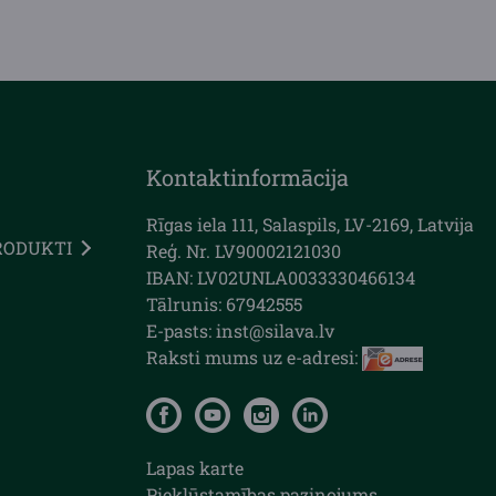
Kontaktinformācija
Rīgas iela 111, Salaspils, LV-2169, Latvija
RODUKTI
Reģ. Nr. LV90002121030
IBAN: LV02UNLA0033330466134
Tālrunis: 67942555
E-pasts: inst@silava.lv
Raksti mums uz e-adresi:
Lapas karte
Piekļūstamības paziņojums