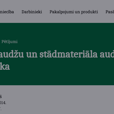
niecība
Darbinieki
Pakalpojumi un produkti
Pas
Pētījumi
audžu un stādmateriāla au
ika
š
014.
.