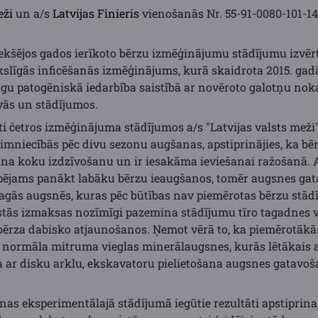
eži
un a/s
Latvijas Finieris
vienošanās Nr. 55-91-0080-101-14
iekšējos gados ierīkoto bērzu izmēģinājumu stādījumu izvēr
slīgās inficēšanās izmēģinājums, kurā skaidrota 2015. gad
ugu patogēniskā iedarbība saistībā ar novēroto galotņu no
ās un stādījumos.
ūti četros izmēģinājuma stādījumos a/s "Latvijas valsts mež
niecībās pēc divu sezonu augšanas, apstiprinājies, ka bē
na koku izdzīvošanu un ir iesakāma ieviešanai ražošanā. 
espējams panākt labāku bērzu ieaugšanos, tomēr augsnes gat
magās augsnēs, kuras pēc būtības nav piemērotas bērzu stād
tās izmaksas nozīmīgi pazemina stādījumu tīro tagadnes vēr
bērza dabisko atjaunošanos. Ņemot vērā to, ka piemērotākā
r normāla mitruma vieglas minerālaugsnes, kurās lētākais
na ar disku arklu, ekskavatoru pielietošana augsnes gatavo
as eksperimentālajā stādījumā iegūtie rezultāti apstiprina,