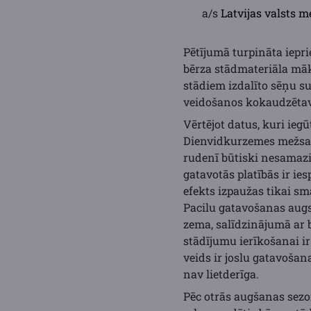
a/s
Latvijas valsts m
Pētījumā turpināta iepr
bērza stādmateriāla māk
stādiem izdalīto sēņu s
veidošanos kokaudzētav
Vērtējot datus, kuri ieg
Dienvidkurzemes mežsaim
rudenī būtiski nesamazi
gatavotās platībās ir i
efekts izpaužas tikai s
Pacilu gatavošanas augs
zema, salīdzinājumā ar 
stādījumu ierīkošanai i
veids ir joslu gatavoša
nav lietderīga.
Pēc otrās augšanas sezon