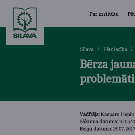
Par institūtu
Pēt
Silava
Pētniecība
Bērza jaun
problemāt
Vadītājs:
Kaspars Liepiņ
Sākuma datums:
15.05.2
Beigu datums:
15.07.2017