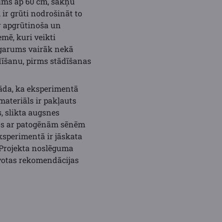
rums ap 60 cm, sakņu
ir grūti nodrošināt to
r apgrūtinoša un
mē, kuri veikti
o garums vairāk nekā
dīšanu, pirms stādīšanas
āda, ka eksperimentā
materiāls ir pakļauts
, slikta augsnes
nos ar patogēnām sēnēm
ksperimentā ir jāskata
 Projekta noslēguma
avotas rekomendācijas