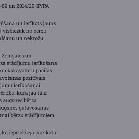
-89 un 2014/20-IP/PA
tēšana un ierīkots jauns
ā visbiežāk no bērzu
kalšanu un nekrožu
i" Zemgales un
rza stādījumu ierīkošana
Ar ekskavatoru pacilās
avošanas pozitīvais
ījumu ierīkošanai.
tību, kura jau tā ir
s augsnes bērza
 augsnes gatavošanas
šanai bērzu stādījumiem
 ka iepriekšējā pārskatā