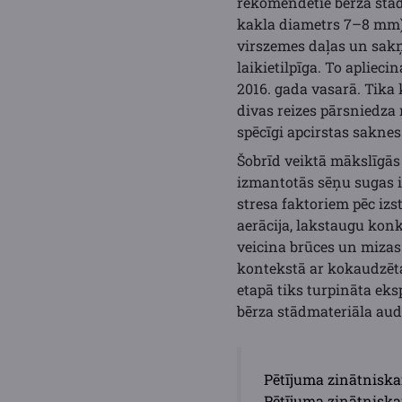
rekomendētie bērza stād
kakla diametrs 7–8 mm) 
virszemes daļas un sakņ
laikietilpīga. To apliec
2016. gada vasarā. Tika 
divas reizes pārsniedza
spēcīgi apcirstas saknes
Šobrīd veiktā mākslīgās
izmantotās sēņu sugas ir 
stresa faktoriem pēc iz
aerācija, lakstaugu kon
veicina brūces un mizas
kontekstā ar kokaudzēta
etapā tiks turpināta ek
bērza stādmateriāla aud
Pētījuma zinātniskai
Pētījuma zinātniskai