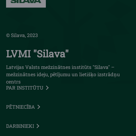
© Silava, 2023
LVMI "Silava"
Latvijas Valsts mežzinātnes institūts "Silava" –
mežzinātnes ideju, pētījumu un lietišķo izstrādņu
centrs
PAR INSTITŪTU
PĒTNIECĪBA
DARBINIEKI