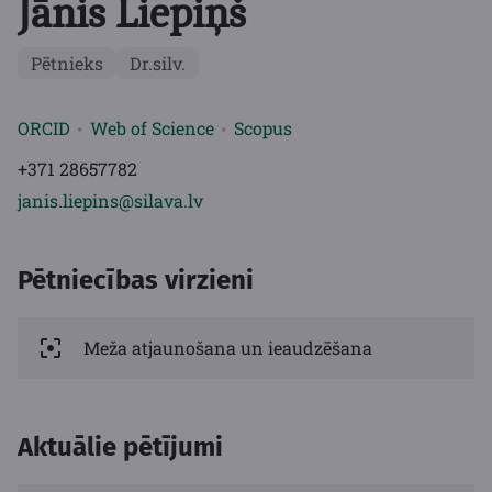
Jānis Liepiņš
Pētnieks
Dr.silv.
ORCID
Web of Science
Scopus
+371 28657782
janis.liepins@silava.lv
Pētniecības virzieni
Meža atjaunošana un ieaudzēšana
Aktuālie pētījumi