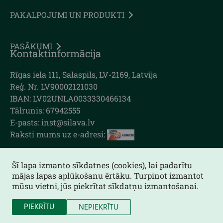
PAKALPOJUMI UN PRODUKTI
PASĀKUMI
Kontaktinformācija
Rīgas iela 111, Salaspils, LV-2169, Latvija
Reģ. Nr. LV90002121030
IBAN: LV02UNLA0033330466134
Tālrunis: 67942555
E-pasts: inst@silava.lv
Raksti mums uz e-adresi:
Šī lapa izmanto sīkdatnes (cookies), lai padarītu
mājas lapas aplūkošanu ērtāku. Turpinot izmantot
Lapas karte
mūsu vietni, jūs piekrītat sīkdatņu izmantošanai.
Piekļūstamības paziņojums
PIEKRĪTU
NEPIEKRĪTU