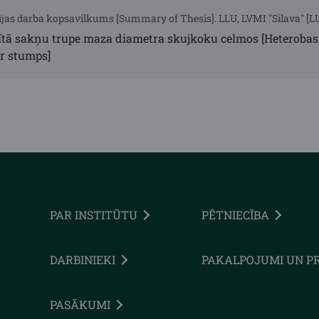
ijas darba kopsavilkums [Summary of Thesis]. LLU, LVMI "Silava" [LU
ītā sakņu trupe maza diametra skujkoku celmos [Heterobasi
er stumps]
PAR INSTITŪTU
PĒTNIECĪBA
DARBINIEKI
PAKALPOJUMI UN P
PASĀKUMI