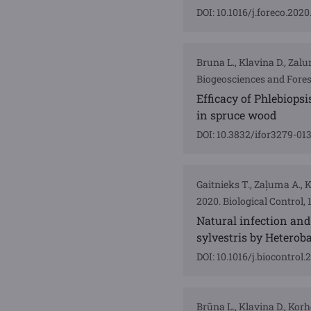
DOI: 10.1016/j.foreco.2020
Bruna L., Klavina D., Zalum
Biogeosciences and Forest
Efficacy of Phlebiops
in spruce wood
DOI: 10.3832/ifor3279-01
Gaitnieks T., Zaļuma A., K
2020. Biological Control, 
Natural infection and
sylvestris by Heterob
DOI: 10.1016/j.biocontrol
Brūna L., Kļaviņa D., Kor