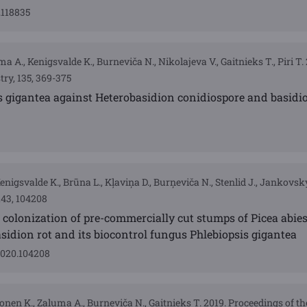
.118835
a A., Kenigsvalde K., Burneviča N., Nikolajeva V., Gaitnieks T., Piri T. 
ry, 135, 369-375
is gigantea against Heterobasidion conidiospore and basidi
3
enigsvalde K., Brūna L., Kļaviņa D., Burņeviča N., Stenlid J., Jankovský
143, 104208
 colonization of pre-commercially cut stumps of Picea abie
asidion rot and its biocontrol fungus Phlebiopsis gigantea
.2020.104208
honen K., Zaļuma A., Burņeviča N., Gaitnieks T. 2019. Proceedings of 