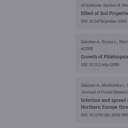
of Sciences. Section B. Na
Effect of Soil Propert
DOI: 10.2478/prolas-2019
Zaluma A., Bruna L., Klavi
e12555
Growth of Phlebiopsis
DOI: 10.1111/efp.12555
Zaļuma A., Muižnieks I., G
Journal of Forest Researc
Infection and spread 
Northern Europe: thre
DOI: 10.1139/cjfr-2018-05