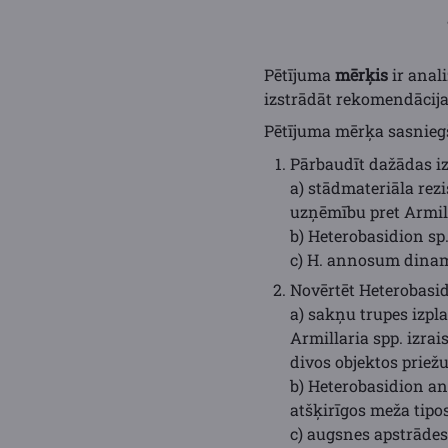
Pētījuma
mērķis
ir anal
izstrādāt rekomendācija
Pētījuma mērķa sasniegš
Pārbaudīt dažādas iz
a) stādmateriāla rez
uzņēmību pret Armill
b) Heterobasidion sp
c) H. annosum dinam
Novērtēt Heterobasid
a) sakņu trupes izpl
Armillaria spp. izrai
divos objektos prie
b) Heterobasidion an
atšķirīgos meža tipos
c) augsnes apstrāde