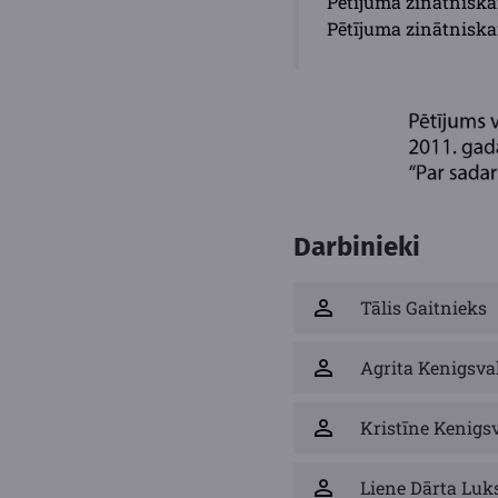
Pētījuma zinātniska
Pētījuma zinātniska
Darbinieki
Tālis Gaitnieks
Agrita Kenigsva
Kristīne Kenigs
Liene Dārta Luk