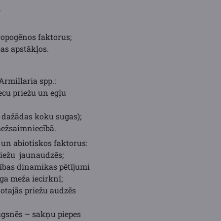
4
ropogēnos faktorus;
as apstākļos.
rmillaria spp.:
ecu priežu un egļu
9 dažādas koku sugas);
ežsaimniecībā.
 un abiotiskos faktorus:
priežu jaunaudzēs;
atības dinamikas pētījumi
a meža iecirknī;
otajās priežu audzēs
ugsnēs – sakņu piepes