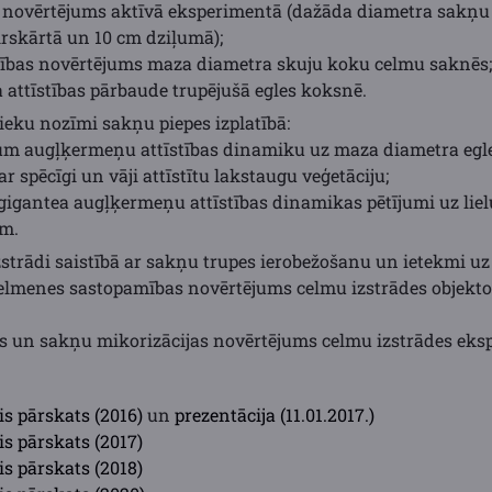
s novērtējums aktīvā eksperimentā (dažāda diametra sakņu
rskārtā un 10 cm dziļumā);
tības novērtējums maza diametra skuju koku celmu saknēs;
ja attīstības pārbaude trupējušā egles koksnē.
lieku nozīmi sakņu piepes izplatībā:
sum augļķermeņu attīstības dinamiku uz maza diametra egl
r spēcīgi un vāji attīstītu lakstaugu veģetāciju;
gigantea augļķermeņu attīstības dinamikas pētījumi uz lie
ām.
zstrādi saistībā ar sakņu trupes ierobežošanu un ietekmi uz 
elmenes sastopamības novērtējums celmu izstrādes objekto
s un sakņu mikorizācijas novērtējums celmu izstrādes eksp
s pārskats (2016)
un
prezentācija (11.01.2017.)
s pārskats (2017)
s pārskats (2018)