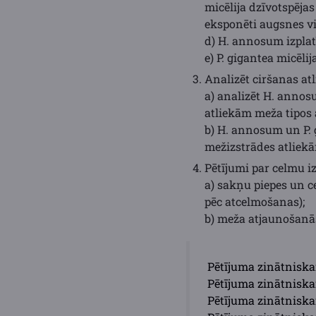
micēlija dzīvotspēja
eksponēti augsnes vi
d) H. annosum izpla
e) P. gigantea micēli
Analizēt ciršanas at
a) analizēt H. anno
atliekām meža tipos a
b) H. annosum un P. 
mežizstrādes atliek
Pētījumi par celmu i
a) sakņu piepes un c
pēc atcelmošanas);
b) meža atjaunošanā
Pētījuma zinātniskai
Pētījuma zinātniskai
Pētījuma zinātniskai