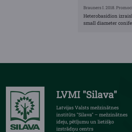
Brauners I. 2018. Promoc
Heterobasidion izrais
small diameter conif
LVMI "Silava"
Latvijas Valsts mežzinātnes
institūts "Silava" – mežzinātnes
ideju, pētījumu un lietišķo
izstrādņu centrs