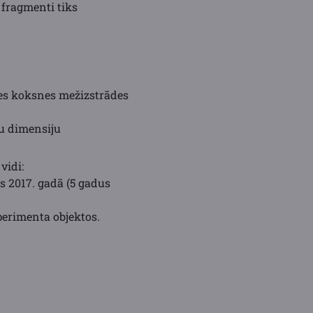
 fragmenti tiks
es koksnes mežizstrādes
lu dimensiju
vidi:
s 2017. gadā (5 gadus
erimenta objektos.