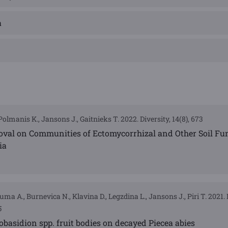
a
Polmanis K., Jansons J., Gaitnieks T. 2022. Diversity, 14(8), 673
val on Communities of Ectomycorrhizal and Other Soil Fu
ia
luma A., Burnevica N., Klavina D., Legzdina L., Jansons J., Piri T. 2021
5
basidion spp. fruit bodies on decayed Piecea abies