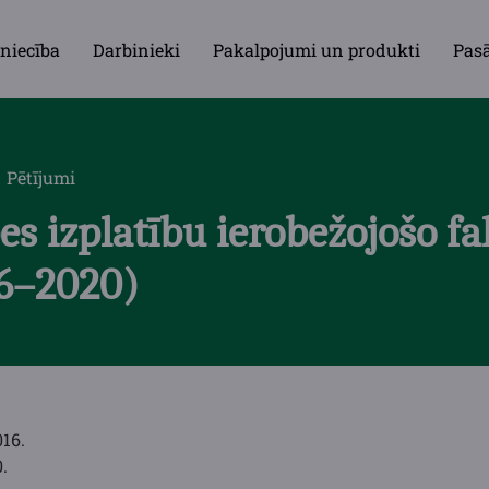
niecība
Darbinieki
Pakalpojumi un produkti
Pas
Pētījumi
s izplatību ierobežojošo f
16–2020)
016.
.