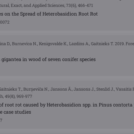
tural, Exact, and Applied Sciences, 73(6), 466-471
ies on the Spread of Heterobasidion Root Rot
-0072
na D., Burnevica N., Kenigsvalde K., Lazdins A., Gaitnieks T. 2019. For
 gigantea in wood of seven conifer species
aitnieks T., Burņeviča N., Jansons Ā., Jansons J., Stenlid J., Vasaitis
h, 49(8), 969-977
of root rot caused by Heterobasidion spp. in Pinus contorta
e case studies
07