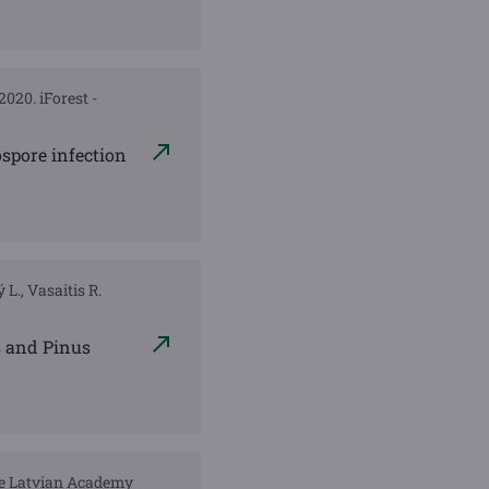
2020. iForest -
ospore infection
 L., Vasaitis R.
s and Pinus
the Latvian Academy