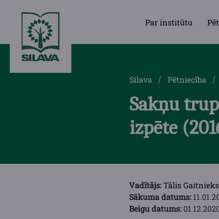
Par institūtu
Pēt
Silava
Pētniecība
Sakņu trupe
izpēte (20
Vadītājs:
Tālis Gaitnieks
Sākuma datums:
11.01.2
Beigu datums:
01.12.2020