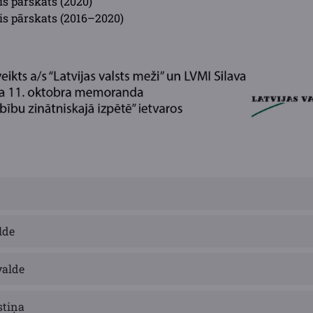
is pārskats (2020)
is pārskats (2016–2020)
lde
valde
stiņa