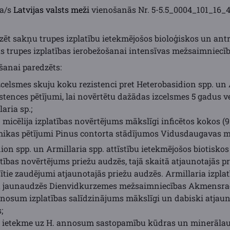
a/s
Latvijas valsts meži
vienošanās Nr.
5-5.5_0004_101_16_
izēt sakņu trupes izplatību ietekmējošos bioloģiskos un ant
s trupes izplatības ierobežošanai intensīvas mežsaimniecīb
anai paredzēts:
celsmes skuju koku rezistenci pret Heterobasidion spp. un A
istences pētījumi, lai novērtētu dažādas izcelsmes 5 gadus v
aria sp.;
. micēlija izplatības novērtējums mākslīgi inficētos kokos (
ikas pētījumi Pinus contorta stādījumos Vidusdaugavas m
ion spp. un Armillaria spp. attīstību ietekmējošos biotiskos
atības novērtējums priežu audzēs, tajā skaitā atjaunotajās 
sītie zaudējumi atjaunotajās priežu audzēs. Armillaria izpl
žu jaunaudzēs Dienvidkurzemes mežsaimniecības Akmensrag
nosum izplatības salīdzinājums mākslīgi un dabiski atjaun
;
s ietekme uz H. annosum sastopamību kūdras un minerāla