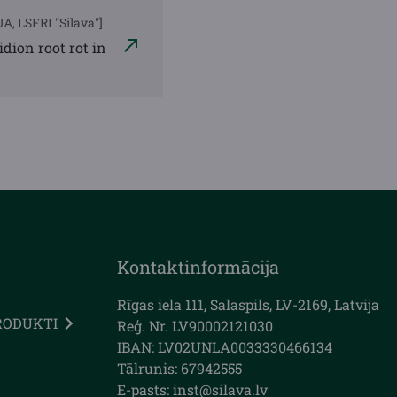
A, LSFRI "Silava"]
dion root rot in
Kontaktinformācija
Rīgas iela 111, Salaspils, LV-2169, Latvija
RODUKTI
Reģ. Nr. LV90002121030
IBAN: LV02UNLA0033330466134
Tālrunis: 67942555
E-pasts: inst@silava.lv