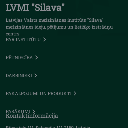
LVMI "Silava"
Latvijas Valsts mežzinātnes institūts "Silava" –
mežzinātnes ideju, pētījumu un lietišķo izstrādņu
centrs
PAR INSTITŪTU
PĒTNIECĪBA
DARBINIEKI
PAKALPOJUMI UN PRODUKTI
PASĀKUMI
Kontaktinformācija
Rīgas iela 111, Salaspils, LV-2169, Latvija