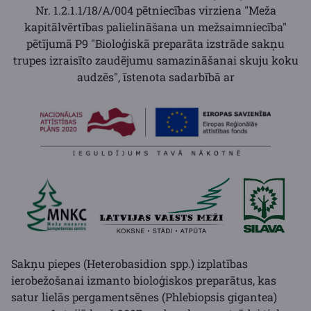
Nr. 1.2.1.1/18/A/004 pētniecības virziena "Meža
kapitālvērtības palielināšana un mežsaimniecība"
pētījumā P9 "
Bioloģiskā preparāta izstrāde sakņu
trupes izraisīto zaudējumu samazināšanai skuju koku
audzēs"
, īstenota sadarbībā ar
Sakņu piepes (Heterobasidion spp.) izplatības
ierobežošanai izmanto bioloģiskos preparātus, kas
satur lielās pergamentsēnes (Phlebiopsis gigantea)