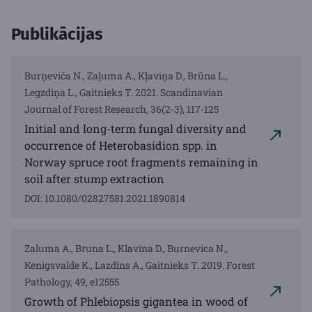
Publikācijas
Burņeviča N., Zaļuma A., Kļaviņa D., Brūna L.,
Legzdiņa L., Gaitnieks T. 2021. Scandinavian
Journal of Forest Research, 36(2-3), 117-125
Initial and long-term fungal diversity and
occurrence of Heterobasidion spp. in
Norway spruce root fragments remaining in
soil after stump extraction
DOI: 10.1080/02827581.2021.1890814
Zaluma A., Bruna L., Klavina D., Burnevica N.,
Kenigsvalde K., Lazdins A., Gaitnieks T. 2019. Forest
Pathology, 49, e12555
Growth of Phlebiopsis gigantea in wood of