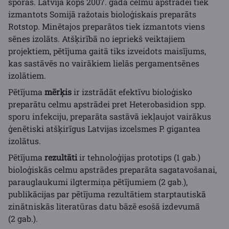
sporas. Latvijā kopš 2007. gada celmu apstrādei tiek
izmantots Somijā ražotais bioloģiskais preparāts
Rotstop. Minētajos preparātos tiek izmantots viens
sēnes izolāts. Atšķirībā no iepriekš veiktajiem
projektiem, pētījuma gaitā tiks izveidots maisījums,
kas sastāvēs no vairākiem lielās pergamentsēnes
izolātiem.
Pētījuma
mērķis
ir izstrādāt efektīvu bioloģisko
preparātu celmu apstrādei pret Heterobasidion spp.
sporu infekciju, preparāta sastāvā iekļaujot vairākus
ģenētiski atšķirīgus Latvijas izcelsmes P. gigantea
izolātus.
Pētījuma
rezultāti
ir tehnoloģijas prototips (1 gab.)
bioloģiskās celmu apstrādes preparāta sagatavošanai,
parauglaukumi ilgtermiņa pētījumiem (2 gab.),
publikācijas par pētījuma rezultātiem starptautiskā
zinātniskās literatūras datu bāzē esošā izdevumā
(2 gab.).