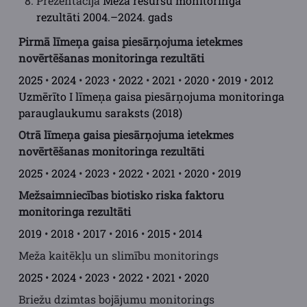
Prezentācija
Meža resursu monitoringa
rezultāti 2004.–2024. gads
Pirmā līmeņa gaisa piesārņojuma ietekmes
novērtēšanas monitoringa rezultāti
2025
•
2024
•
2023
•
2022
•
2021
•
2020
•
2019
•
2012
Uzmērīto I līmeņa gaisa piesārņojuma monitoringa
parauglaukumu saraksts (2018)
Otrā līmeņa gaisa piesārņojuma ietekmes
novērtēšanas monitoringa rezultāti
2025
•
2024
•
2023
•
2022
•
2021
•
2020
•
2019
Mežsaimniecības biotisko riska faktoru
monitoringa rezultāti
2019
•
2018
•
2017
•
2016
•
2015
•
2014
Meža kaitēkļu un slimību monitorings
2025
•
2024
•
2023
•
2022
•
2021
•
2020
Briežu dzimtas bojājumu monitorings