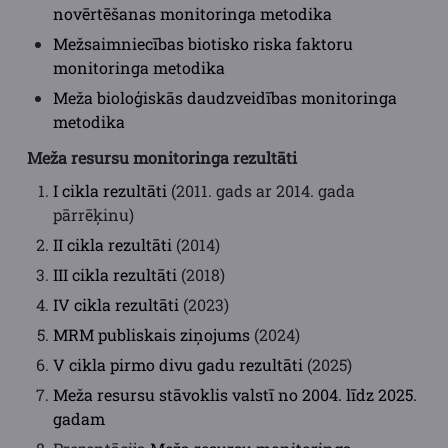
novērtēšanas monitoringa metodika
Mežsaimniecības biotisko riska faktoru
monitoringa metodika
Meža bioloģiskās daudzveidības monitoringa
metodika
Meža resursu monitoringa rezultāti
I cikla rezultāti
(2011. gads ar 2014. gada
pārrēķinu)
II cikla rezultāti
(2014)
III cikla rezultāti
(2018)
IV cikla rezultāti
(2023)
MRM publiskais ziņojums
(2024)
V cikla pirmo divu gadu rezultāti
(2025)
Meža resursu stāvoklis valstī no 2004. līdz 2025.
gadam