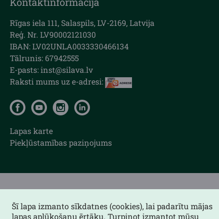
Kontaktinformācija
Rīgas iela 111, Salaspils, LV-2169, Latvija
Reģ. Nr. LV90002121030
IBAN: LV02UNLA0033330466134
Tālrunis: 67942555
E-pasts: inst@silava.lv
Raksti mums uz e-adresi:
Lapas karte
Piekļūstamības paziņojums
Šī lapa izmanto sīkdatnes (cookies), lai padarītu mājas
lapas aplūkošanu ērtāku. Turpinot izmantot mūsu