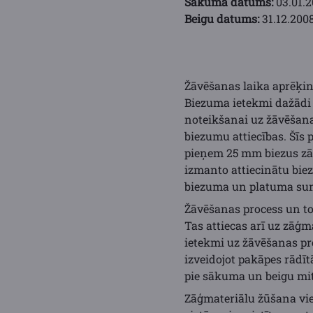
Sākuma datums:
03.01.2
Beigu datums:
31.12.2008
Žāvēšanas laika aprēķin
Biezuma ietekmi dažādi 
noteikšanai uz žāvēšana
biezumu attiecības. Šīs 
pieņem 25 mm biezus zāģm
izmanto attiecinātu bie
biezuma un platuma summ
Žāvēšanas process un to
Tas attiecas arī uz zāģ
ietekmi uz žāvēšanas pr
izveidojot pakāpes rādī
pie sākuma un beigu mi
Zāģmateriālu žūšana vie