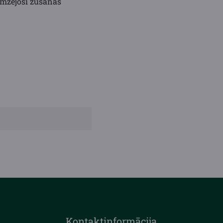
emzējoši žūšanas
Kontaktinformācija