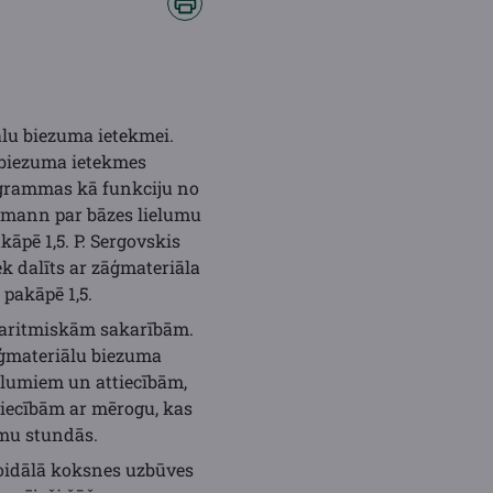
ālu biezuma ietekmei.
u biezuma ietekmes
agrammas kā funkciju no
ollmann par bāzes lielumu
āpē 1,5. P. Sergovskis
k dalīts ar zāģmateriāla
pakāpē 1,5.
ogaritmiskām sakarībām.
āģmateriālu biezuma
elumiem un attiecībām,
tiecībām ar mērogu, kas
umu stundās.
oidālā koksnes uzbūves