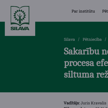
Par institūtu
Pēt
Silava
Pētniecība
Sakarību n
procesa efe
siltuma re
Vadītājs:
Juris Kravalis