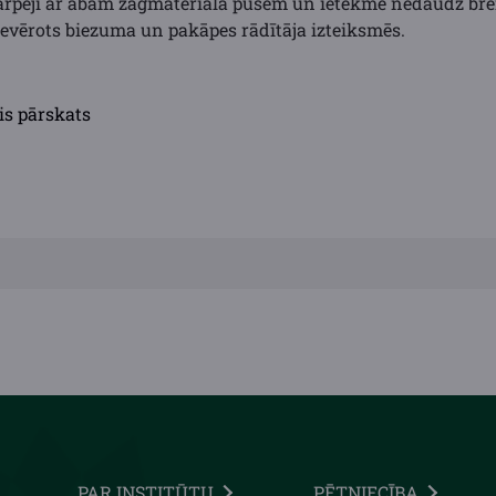
starpēji ar abām zāģmateriāla pusēm un ietekmē nedaudz br
 ievērots biezuma un pakāpes rādītāja izteiksmēs.
is pārskats
PAR INSTITŪTU
PĒTNIECĪBA