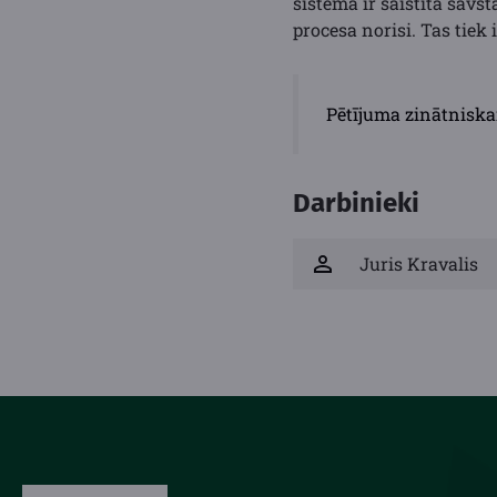
sistēma ir saistīta sav
procesa norisi. Tas tiek
Pētījuma zinātniska
Darbinieki
Juris Kravalis