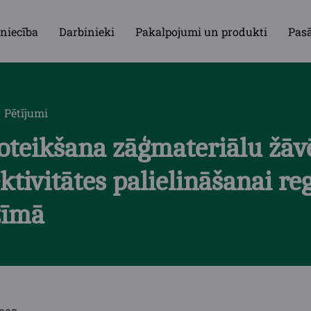
niecība
Darbinieki
Pakalpojumi un produkti
Pas
Pētījumi
oteikšana zāģmateriālu žāv
ktivitātes palielināšanai re
žīmā