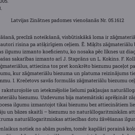
005.
.
Latvijas Zinātnes padomes vienošanās Nr. 05.1612
āšanā, precīzā noteikšanā, visbūtiskākā loma ir zāģmateri
autori risina pa atšķirīgiem ceļiem. Ē. Miķīts zāģmateriāl
s ilgumu izmanto koeficientu, ko nosaka pēc līknes uz di
pašas sakarības izmanto arī J. Staprāns un L. Kokins. F. K
ateriālus, attiecina tos pret konkrēto biezumu paceļot pak
zumu, kur zāģmateriālu biezuma un platuma reizinājums tie
u. I. Krečetovs savās formulās zāģmateriālu biezumu ceļ 
 raksturojošie un ietekmējošie lielumi pakļaujas naturāll
materiālu biezumu. Uzdevums bija matemātiski aprēķināt z
ocesa ilgumu izmantojot tikai biezumu bez attiecinātiem li
tāju un bāzes skaitli – biezumu no naturāllogaritmiskām at
truma naturāllogaritmiskas attiecības dotu žāvēšanas ilg
nlaikus notiek no abām pusēm, tomēr kapilāri porainā kol