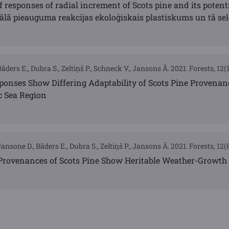
of responses of radial increment of Scots pine and its potent
iālā pieauguma reakcijas ekoloģiskais plastiskums un tā sel
ders E., Dubra S., Zeltiņš P., Schneck V., Jansons Ā. 2021. Forests, 12(1
nses Show Differing Adaptability of Scots Pine Provenanc
ic Sea Region
nsone D., Bāders E., Dubra S., Zeltiņš P., Jansons Ā. 2021. Forests, 12(8
 Provenances of Scots Pine Show Heritable Weather-Growth