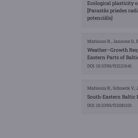
Ecological plasticity 
[Parastās priedes rad
potenciāls]
Matisons R., Jansone D., Bā
Weather–Growth Respo
Eastern Parts of Balt
DOI: 10.3390/f12121641
Matisons R., Schneck V., Ja
South-Eastern Baltic
DOI: 10.3390/f12081101