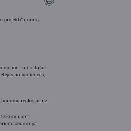
 projekti" granta
eģiona austrumu daļas
etējās proveniences,
pieauguma reakcijas uz
stiskumu pret
oriem izmantojot