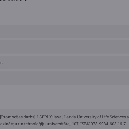
ns
[Promocijas darbs]. LSFRI 'Silava', Latvia University of Life Sciences
Biozinātņu un tehnoloģiju universitāte], 107, ISBN 978-9934-603-16-7