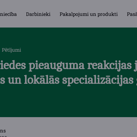
niecība
Darbinieki
Pakalpojumi un produkti
Pas
Pētījumi
iedes pieauguma reakcijas 
 un lokālās specializācijas
ons