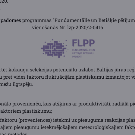
020.
.
s padomes
programmas "Fundamentālie un lietišķie pētījumu
vienošanās Nr. lzp-2020/2-0416
rtēt kokaugu selekcijas potenciālu uzlabot Baltijas jūras r
u pret vides faktoru fluktuācijām plastiskumu izmantojot vi
mežu ilgtspēju.
onālo provenienču, kas atšķiras ar produktivitāti, radiālā 
faktoriem plastiskumu;
faktoru (proveniences) ietekmi uz pieauguma reakcijas pla
lajiem pieaugumu ietekmējošajiem meteoroloģiskajiem fakt
kas metodes.