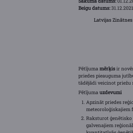
Sākuma datums:
01.12.2
Beigu datums:
31.12.2021
Latvijas Zinātne
Pētījuma
mērķis
ir novē
priedes pieauguma jutīb
tādējādi veicinot priežu 
Pētījuma
uzdevumi
Apzināt priedes reģi
meteoroloģiskajiem 
Raksturot ģenētisko 
galvenajiem reģionā
kvantitatīvās ģenēti