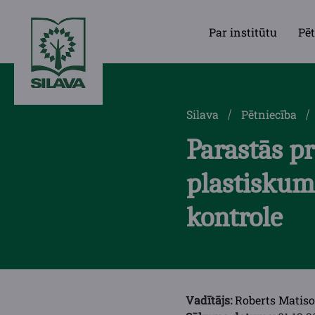
Par institūtu
Pēt
Silava
Pētniecība
Parastās pr
plastiskums
kontrole
Vadītājs:
Roberts Matis