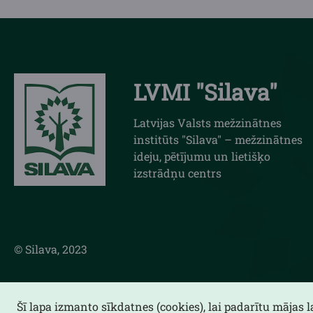
LVMI "Silava"
Latvijas Valsts mežzinātnes
institūts "Silava" – mežzinātnes
ideju, pētījumu un lietišķo
izstrādņu centrs
© Silava, 2023
Šī lapa izmanto sīkdatnes (cookies), lai padarītu mājas 