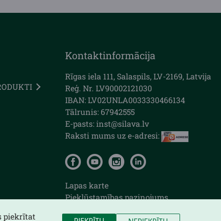
Kontaktinformācija
Rīgas iela 111, Salaspils, LV-2169, Latvija
RODUKTI
Reģ. Nr. LV90002121030
IBAN: LV02UNLA0033330466134
Tālrunis: 67942555
E-pasts: inst@silava.lv
Raksti mums uz e-adresi:
Lapas karte
Piekļūstamības paziņojums
 piekrītat