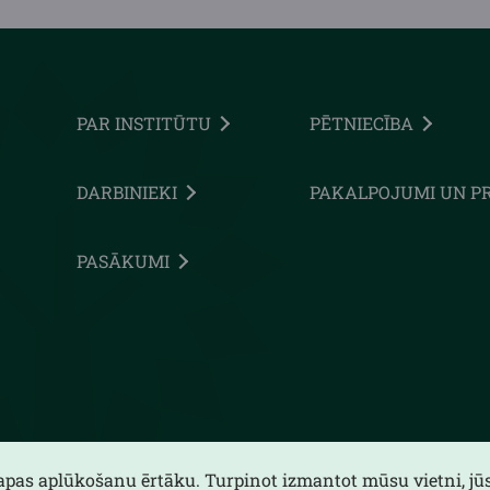
PAR INSTITŪTU
PĒTNIECĪBA
DARBINIEKI
PAKALPOJUMI UN P
PASĀKUMI
lapas aplūkošanu ērtāku. Turpinot izmantot mūsu vietni, jūs