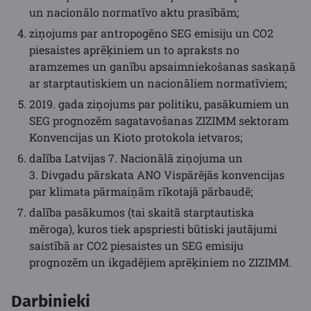
un nacionālo normatīvo aktu prasībām;
ziņojums par antropogēno SEG emisiju un CO2
piesaistes aprēķiniem un to apraksts no
aramzemes un ganību apsaimniekošanas saskaņā
ar starptautiskiem un nacionāliem normatīviem;
2019. gada ziņojums par politiku, pasākumiem un
SEG prognozēm sagatavošanas ZIZIMM sektoram
Konvencijas un Kioto protokola ietvaros;
dalība Latvijas 7. Nacionālā ziņojuma un
3. Divgadu pārskata ANO Vispārējās konvencijas
par klimata pārmaiņām rīkotajā pārbaudē;
dalība pasākumos (tai skaitā starptautiska
mēroga), kuros tiek apspriesti būtiski jautājumi
saistībā ar CO2 piesaistes un SEG emisiju
prognozēm un ikgadējiem aprēķiniem no ZIZIMM.
Darbinieki