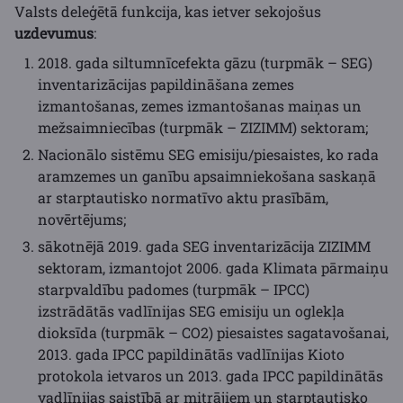
Valsts deleģētā funkcija, kas ietver sekojošus
uzdevumus
:
2018. gada siltumnīcefekta gāzu (turpmāk – SEG)
inventarizācijas papildināšana zemes
izmantošanas, zemes izmantošanas maiņas un
mežsaimniecības (turpmāk – ZIZIMM) sektoram;
Nacionālo sistēmu SEG emisiju/piesaistes, ko rada
aramzemes un ganību apsaimniekošana saskaņā
ar starptautisko normatīvo aktu prasībām,
novērtējums;
sākotnējā 2019. gada SEG inventarizācija ZIZIMM
sektoram, izmantojot 2006. gada Klimata pārmaiņu
starpvaldību padomes (turpmāk – IPCC)
izstrādātās vadlīnijas SEG emisiju un oglekļa
dioksīda (turpmāk – CO2) piesaistes sagatavošanai,
2013. gada IPCC papildinātās vadlīnijas Kioto
protokola ietvaros un 2013. gada IPCC papildinātās
vadlīnijas saistībā ar mitrājiem un starptautisko