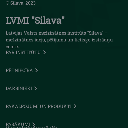
© Silava, 2023
LVMI "Silava"
Latvijas Valsts mežzinātnes institūts "Silava" –
mežzinātnes ideju, pētījumu un lietišķo izstrādņu
centrs
PAR INSTITŪTU
PĒTNIECĪBA
DARBINIEKI
PAKALPOJUMI UN PRODUKTI
PASĀKUMI