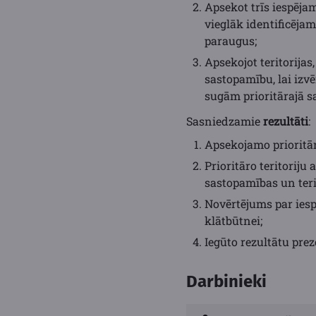
Apsekot trīs iespēja
vieglāk identificējam
paraugus;
Apsekojot teritorija
sastopamību, lai izv
sugām prioritārajā s
Sasniedzamie
rezultāti
:
Apsekojamo prioritā
Prioritāro teritorij
sastopamības un teri
Novērtējums par ies
klātbūtnei;
Iegūto rezultātu pre
Darbinieki