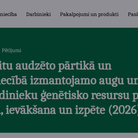
niecība
Darbinieki
Pakalpojumi un produkti
Pas
Pētījumi
situ audzēto pārtikā un
ecībā izmantojamo augu un
dinieku ģenētisko resursu 
, ievākšana un izpēte (2026