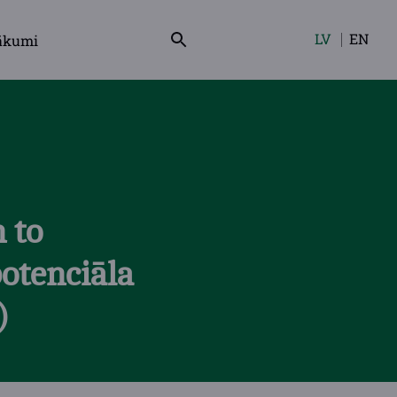
LV
EN
ākumi
Izvēlieties
valodu
 to
potenciāla
)