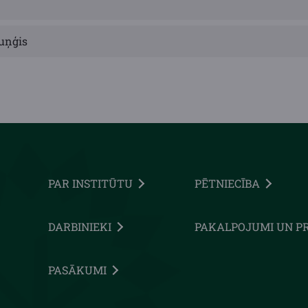
uņģis
PAR INSTITŪTU
PĒTNIECĪBA
DARBINIEKI
PAKALPOJUMI UN P
PASĀKUMI