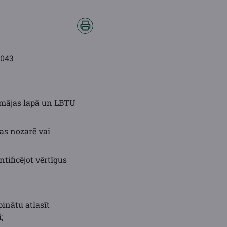
0043
" mājas lapā un LBTU
as nozarē vai
ntificējot vērtīgus
pinātu atlasīt
;