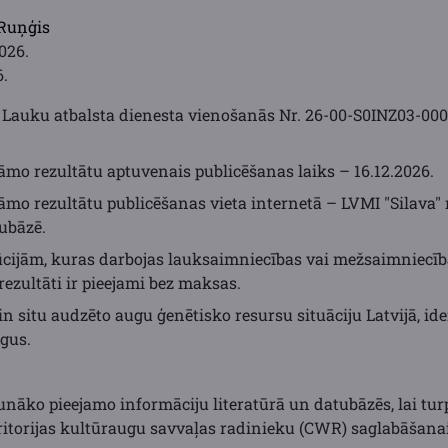
 Ruņģis
026.
6.
Lauku atbalsta dienesta vienošanās Nr. 26-00-S0INZ03-00
āmo rezultātu aptuvenais publicēšanas laiks – 16.12.2026.
dāmo rezultātu publicēšanas vieta internetā – LVMI "Silava
ubāzē.
ijām, kuras darbojas lauksaimniecības vai mežsaimniecīb
ezultāti ir pieejami bez maksas.
t in situ audzēto augu ģenētisko resursu situāciju Latvijā, ide
gus.
unāko pieejamo informāciju literatūrā un datubāzēs, lai tur
eritorijas kultūraugu savvaļas radinieku (CWR) saglabāšanai