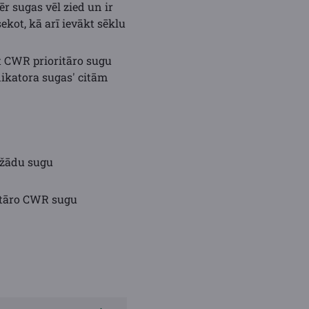
r sugas vēl zied un ir
ekot, kā arī ievākt sēklu
ēt CWR prioritāro sugu
dikatora sugas' citām
ažādu sugu
ritāro CWR sugu