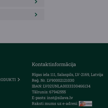
Kontaktinformācija
Rīgas iela 111, Salaspils, LV-2169, Latvija
RODUKTI
Reģ. Nr. LV90002121030
IBAN: LV02UNLA0033330466134
Tālrunis: 67942555
E-pasts: inst@silava.lv
Raksti mums uz e-adresi: