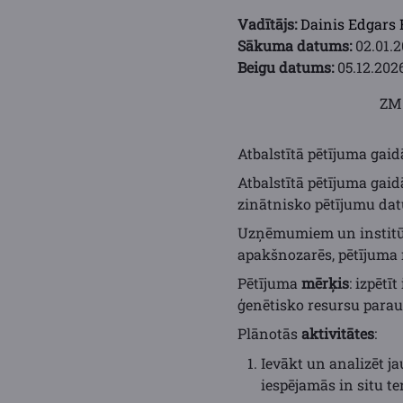
Vadītājs:
Dainis Edgars
Sākuma datums:
02.01.2
Beigu datums:
05.12.202
ZM 
Atbalstītā pētījuma gaid
Atbalstītā pētījuma gai
zinātnisko pētījumu dat
Uzņēmumiem un institūc
apakšnozarēs, pētījuma r
Pētījuma
mērķis
: izpētī
ģenētisko resursu parau
Plānotās
aktivitātes
:
Ievākt un analizēt ja
iespējamās in situ t