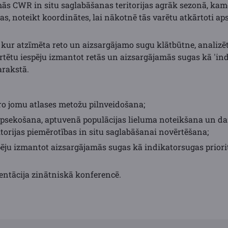
mās CWR in situ saglabāšanas teritorijas agrāk sezonā, kamē
as, noteikt koordinātes, lai nākotnē tās varētu atkārtoti aps
s, kur atzīmēta reto un aizsargājamo sugu klātbūtne, analiz
ērtētu iespēju izmantot retās un aizsargājamās sugas kā 'in
arakstā.
ro jomu atlases metožu pilnveidošana;
u apsekošana, aptuvenā populācijas lieluma noteikšana un d
torijas piemērotības in situ saglabāšanai novērtēšana;
pēju izmantot aizsargājamās sugas kā indikatorsugas prio
zentācija zinātniskā konferencē.