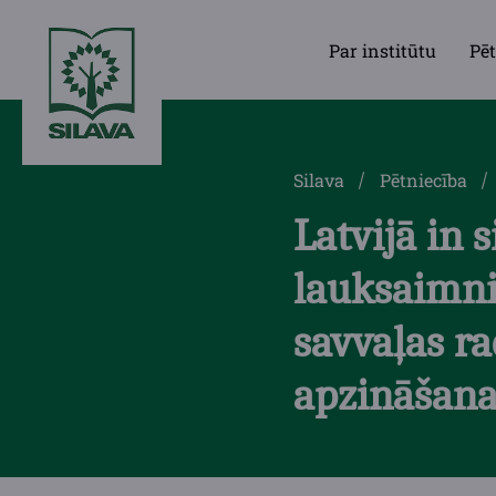
Par institūtu
Pēt
Silava
Pētniecība
Latvijā in 
lauksaimni
savvaļas ra
apzināšana