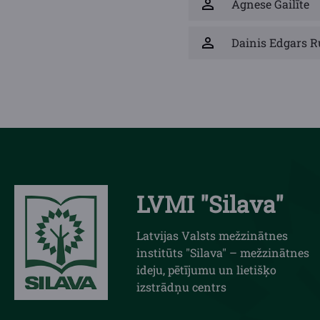
Agnese Gailīte
Dainis Edgars R
LVMI "Silava"
Latvijas Valsts mežzinātnes
institūts "Silava" – mežzinātnes
ideju, pētījumu un lietišķo
izstrādņu centrs