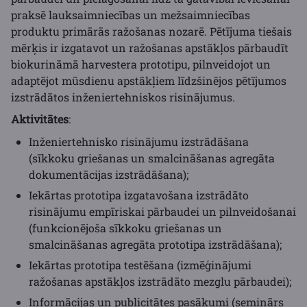
praksē lauksaimniecības un mežsaimniecības
produktu primārās ražošanas nozarē. Pētījuma tiešais
mērķis ir izgatavot un ražošanas apstākļos pārbaudīt
biokurināmā harvestera prototipu, pilnveidojot un
adaptējot mūsdienu apstākļiem līdzšinējos pētījumos
izstrādātos inženiertehniskos risinājumus.
Aktivitātes
:
Inženiertehnisko risinājumu izstrādāšana
(sīkkoku griešanas un smalcināšanas agregāta
dokumentācijas izstrādāšana);
Iekārtas prototipa izgatavošana izstrādāto
risinājumu empīriskai pārbaudei un pilnveidošanai
(funkcionējoša sīkkoku griešanas un
smalcināšanas agregāta prototipa izstrādāšana);
Iekārtas prototipa testēšana (izmēģinājumi
ražošanas apstākļos izstrādāto mezglu pārbaudei);
Informācijas un publicitātes pasākumi (seminārs