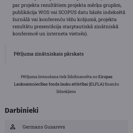
par projekta rezultātiem projekta mērķa grupām,
publikācija WOS vai SCOPUS datu bāzēs indeksētā
žurnālā vai konferenču tēžu krājumā, projekta
rezultātu prezentācija starptautiskā zinātniskā
konferencē un interneta vietnēs).
Pētījuma zinātniskais pārskats
P
ētījuma īstenošana tiek līdzfinansēta no
Eiropas
Lauksaimniecības fonda lauku attīstībai (ELFLA)
finanšu
līdzekļiem
Darbinieki
Germans Gusarevs