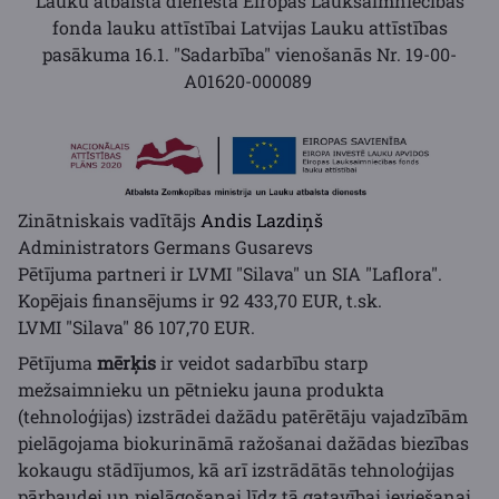
Lauku atbalsta dienesta Eiropas Lauksaimniecības
fonda lauku attīstībai Latvijas Lauku attīstības
pasākuma 16.1. "Sadarbība" vienošanās Nr. 19-00-
A01620-000089
Zinātniskais vadītājs
Andis Lazdiņš
Administrators Germans Gusarevs
Pētījuma partneri ir LVMI "Silava" un SIA "Laflora".
Kopējais finansējums ir 92 433,70 EUR, t.sk.
LVMI "Silava" 86 107,70 EUR.
Pētījuma
mērķis
ir veidot sadarbību starp
mežsaimnieku un pētnieku jauna produkta
(tehnoloģijas) izstrādei dažādu patērētāju vajadzībām
pielāgojama biokurināmā ražošanai dažādas biezības
kokaugu stādījumos, kā arī izstrādātās tehnoloģijas
pārbaudei un pielāgošanai līdz tā gatavībai ieviešanai