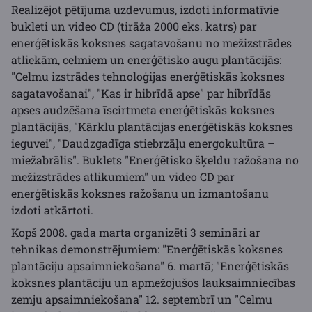
Realizējot pētījuma uzdevumus, izdoti informatīvie
bukleti un video CD (tirāža 2000 eks. katrs) par
enerģētiskās koksnes sagatavošanu no mežizstrādes
atliekām, celmiem un enerģētisko augu plantācijās:
"Celmu izstrādes tehnoloģijas enerģētiskās koksnes
sagatavošanai", "Kas ir hibrīdā apse" par hibrīdās
apses audzēšana īscirtmeta enerģētiskās koksnes
plantācijās, "Kārklu plantācijas enerģētiskās koksnes
ieguvei", "Daudzgadīga stiebrzāļu energokultūra –
miežabrālis". Buklets "Enerģētisko šķeldu ražošana no
mežizstrādes atlikumiem" un video CD par
enerģētiskās koksnes ražošanu un izmantošanu
izdoti atkārtoti.
Kopš 2008. gada marta organizēti 3 semināri ar
tehnikas demonstrējumiem: "Enerģētiskās koksnes
plantāciju apsaimniekošana" 6. martā; "Enerģētiskās
koksnes plantāciju un apmežojušos lauksaimniecības
zemju apsaimniekošana" 12. septembrī un "Celmu