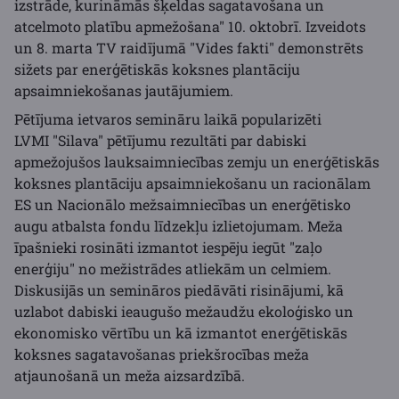
izstrāde, kurināmās šķeldas sagatavošana un
atcelmoto platību apmežošana" 10. oktobrī. Izveidots
un 8. marta TV raidījumā "Vides fakti" demonstrēts
sižets par enerģētiskās koksnes plantāciju
apsaimniekošanas jautājumiem.
Pētījuma ietvaros semināru laikā popularizēti
LVMI "Silava" pētījumu rezultāti par dabiski
apmežojušos lauksaimniecības zemju un enerģētiskās
koksnes plantāciju apsaimniekošanu un racionālam
ES un Nacionālo mežsaimniecības un enerģētisko
augu atbalsta fondu līdzekļu izlietojumam. Meža
īpašnieki rosināti izmantot iespēju iegūt "zaļo
enerģiju" no mežistrādes atliekām un celmiem.
Diskusijās un semināros piedāvāti risinājumi, kā
uzlabot dabiski ieaugušo mežaudžu ekoloģisko un
ekonomisko vērtību un kā izmantot enerģētiskās
koksnes sagatavošanas priekšrocības meža
atjaunošanā un meža aizsardzībā.