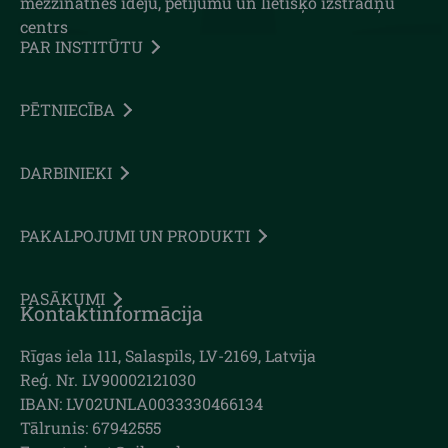
mežzinātnes ideju, pētījumu un lietišķo izstrādņu
centrs
PAR INSTITŪTU
PĒTNIECĪBA
DARBINIEKI
PAKALPOJUMI UN PRODUKTI
PASĀKUMI
Kontaktinformācija
Rīgas iela 111, Salaspils, LV-2169, Latvija
Reģ. Nr. LV90002121030
IBAN: LV02UNLA0033330466134
Tālrunis: 67942555