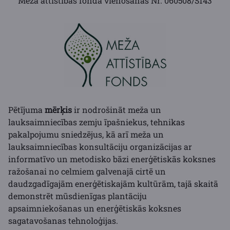
Meža attīstības fonda vienošanās Nr. 060508/S143
Pētījuma
mērķis
ir nodrošināt meža un
lauksaimniecības zemju īpašniekus, tehnikas
pakalpojumu sniedzējus, kā arī meža un
lauksaimniecības konsultāciju organizācijas ar
informatīvo un metodisko bāzi enerģētiskās koksnes
ražošanai no celmiem galvenajā cirtē un
daudzgadīgajām enerģētiskajām kultūrām, tajā skaitā
demonstrēt mūsdienīgas plantāciju
apsaimniekošanas un enerģētiskās koksnes
sagatavošanas tehnoloģijas.