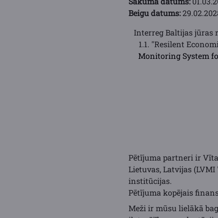
Sākuma datums:
01.03.2
Beigu datums:
29.02.202
Interreg Baltijas jūra
1.1. "Resilent Econo
Monitoring System for
Pētījuma partneri ir Vīta
Lietuvas, Latvijas (LVMI 
institūcijas.
Pētījuma kopējais finans
Meži ir mūsu lielākā bag