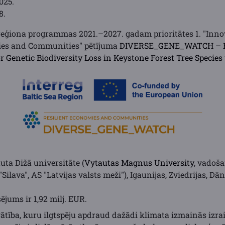
025.
8.
s reģiona programmas 2021.–2027. gadam prioritātes 1. "Inno
mies and Communities" pētījuma
DIVERSE_GENE_WATCH – Ea
 Genetic Biodiversity Loss in Keystone Forest Tree Species
uta Dižā universitāte (
Vytautas Magnus University
, vadoša
"Silava", AS "Latvijas valsts meži"), Igaunijas, Zviedrijas, Dā
ējums ir 1,92 milj. EUR.
ātība, kuru ilgtspēju apdraud dažādi klimata izmainās izrai