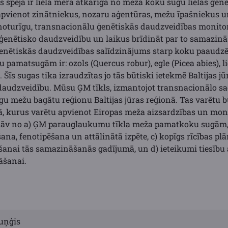
as spēja ir lielā mērā atkarīga no meža koku sugu lielas ģen
pvienot zinātniekus, nozaru aģentūras, mežu īpašniekus un 
noturīgu, transnacionālu ģenētiskās daudzveidības monito
 ģenētisko daudzveidību un laikus brīdināt par to samazinā
enētiskās daudzveidības salīdzinājums starp koku paaudzēm
pamatsugām ir: ozols (Quercus robur), egle (Picea abies), li
. Šīs sugas tika izraudzītas jo tās būtiski ietekmē Baltijas 
daudzveidību. Mūsu ĢM tīkls, izmantojot transnacionālo s
gu mežu bagātu reģionu Baltijas jūras reģionā. Tas varētu b
pā, kurus varētu apvienot Eiropas meža aizsardzības un mon
astāv no a) ĢM parauglaukumu tīkla meža pamatkoku sugām
na, fenotipēšana un attālinātā izpēte, c) kopīgs rīcības pl
anai tās samazināšanās gadījumā, un d) ieteikumi tiesību
āšanai.
uņģis