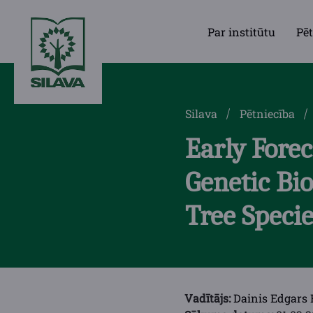
Par institūtu
Pēt
Silava
Pētniecība
Early Fore
Genetic Bio
Tree Spec
Vadītājs:
Dainis Edgars