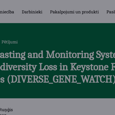
niecība
Darbinieki
Pakalpojumi un produkti
Pas
Pētījumi
casting and Monitoring Syst
diversity Loss in Keystone 
ies (DIVERSE_GENE_WATCH
 Ruņģis