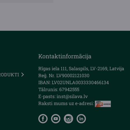
Kontaktinformācija
Rīgas iela 111, Salaspils, LV-2169, Latvija
RODUKTI
Reģ. Nr. LV90002121030
IBAN: LV02UNLA0033330466134
Tālrunis: 67942555
E-pasts: inst@silava.lv
Raksti mums uz e-adresi: