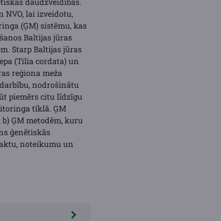
ētiskās daudzveidības.
NVO, lai izveidotu,
ringa (ĢM) sistēmu, kas
šanos Baltijas jūras
. Starp Baltijas jūras
epa (Tilia cordata) un
jūras reģiona meža
adarbību, nodrošinātu
ūt piemērs citu līdzīgu
itoringa tīklā. ĢM
, b) ĢM metodēm, kuru
āns ģenētiskās
 aktu, noteikumu un