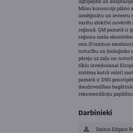
ilgtspējība un adaptācij
Mūsu konsorcijs plāno a
izmēģinātu un ieviestu 
varētu efektīvi novērtēt
reģionā. ĢM pamatā ir ģ
reģiona meža ekosistēmu 
osis (Fraxinus excelsior)
noturību un bioloģisko 
pāreju uz zaļu un noturī
tīklu izveidošanai Eiro
sistēma katrā valstī s
pamatā ir DNS genotipēša
daudzveidības bagātināš
rekomendāciju papildin
Darbinieki
Dainis Edgars R