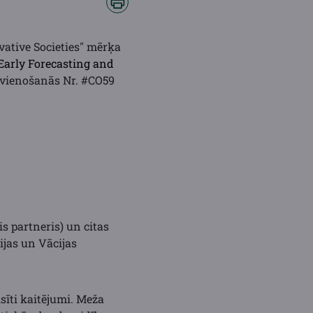
vative Societies" mērķa
rly Forecasting and
vienošanās Nr. #CO59
is partneris) un citas
nijas un Vācijas
sīti kaitējumi. Meža