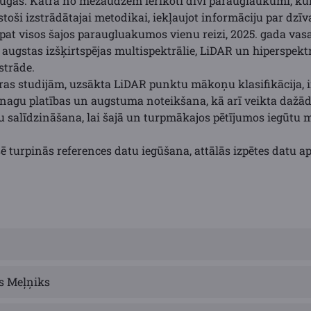
sugas. Katrā no mežaudzēm ierīkoti divi parauglaukumi, ku
stoši izstrādātajai metodikai, iekļaujot informāciju par dz
pat visos šajos paraugluakumos vienu reizi, 2025. gada vas
– augstas izšķirtspējas multispektrālie, LiDAR un hiperspektrā
strāde.
tūras studijām, uzsākta LiDAR punktu mākoņu klasifikācija,
ainagu platības un augstuma noteikšana, kā arī veikta dažā
 salīdzināšana, lai šajā un turpmākajos pētījumos iegūtu 
sē turpinās references datu iegūšana, attālās izpētes datu 
s Meļņiks