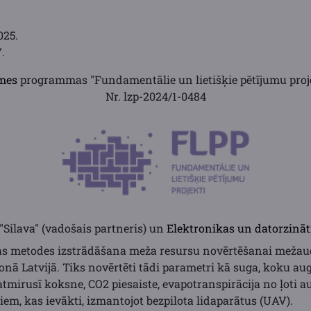
025.
.
omes
p
rogrammas "Fundamentālie un lietišķie pētījumu proj
Nr. lzp-2024/1-0484
"Silava" (vadošais partneris) un
Elektronikas un datorzināt
as metodes izstrādāšana meža resursu novērtēšanai mežau
onā Latvijā. Tiks novērtēti tādi parametri kā suga, koku a
mirusī koksne, CO2 piesaiste, evapotranspirācija no ļoti au
tiem, kas ievākti, izmantojot bezpilota lidaparātus (UAV).