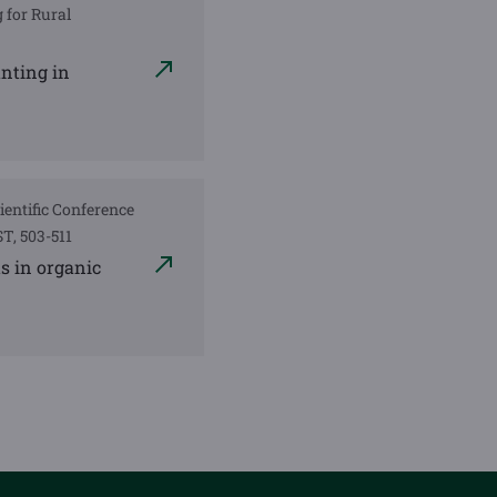
g for Rural
unting in
ientific Conference
T, 503-511
s in organic