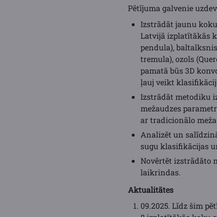
Pētījuma galvenie uzde
Izstrādāt jaunu koku
Latvijā izplatītākās k
pendula), baltalksni
tremula), ozols (Que
pamatā būs 3D konvol
ļauj veikt klasifikāc
Izstrādāt metodiku i
mežaudzes parametru 
ar tradicionālo meža 
Analizēt un salīdzin
sugu klasifikācijas
Novērtēt izstrādāto 
laikrindas.
Aktualitātes
09.2025. Līdz šim pēt