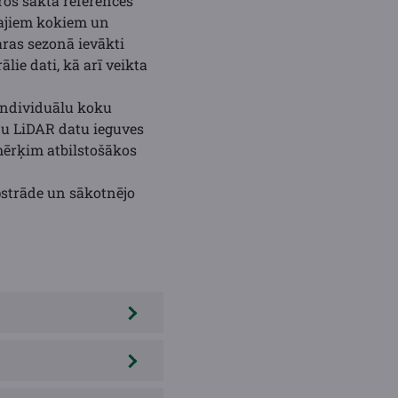
ros sākta references
īvajiem kokiem un
aras sezonā ievākti
lie dati, kā arī veikta
 individuālu koku
du LiDAR datu ieguves
mērķim atbilstošākos
apstrāde un sākotnējo