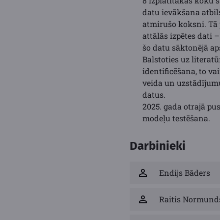
8 izplatītākās koku 
datu ievākšana atbil
atmirušo koksni. Tā 
attālās izpētes dati 
šo datu sāktonējā ap
Balstoties uz litera
identificēšana, to v
veida un uzstādījumu
datus.
2025. gada otrajā pu
modeļu testēšana.
Darbinieki
Endijs Bāders
Raitis Normund