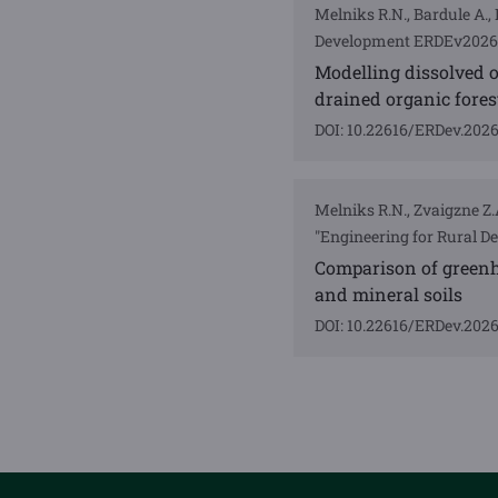
Melniks R.N., Bardule A.,
Development ERDEv2026", 
Modelling dissolved 
drained organic forest
DOI: 10.22616/ERDev.202
Melniks R.N., Zvaigzne Z.
"Engineering for Rural D
Comparison of greenh
and mineral soils
DOI: 10.22616/ERDev.202