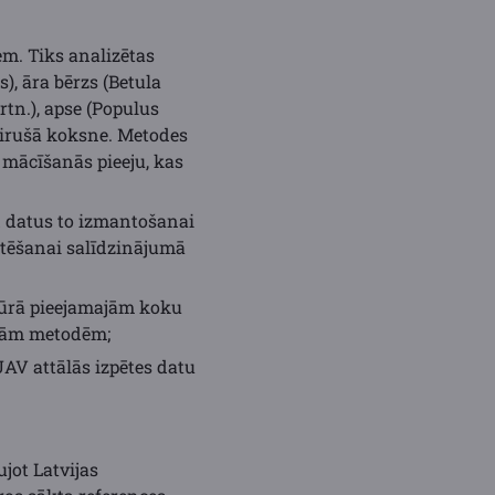
em. Tiks analizētas
s), āra bērzs (Betula
tn.), apse (Populus
tmirušā koksne. Metodes
 mācīšanās pieeju, kas
R datus to izmantošanai
rtēšanai salīdzinājumā
atūrā pieejamajām koku
ajām metodēm;
AV attālās izpētes datu
jot Latvijas