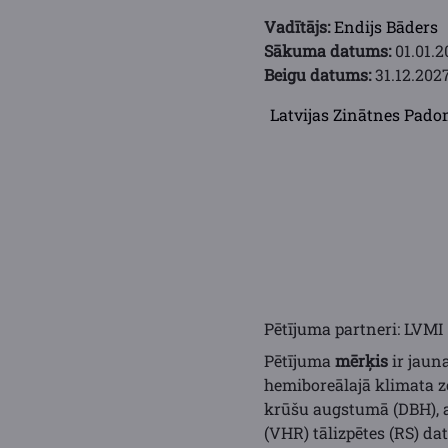
Vadītājs:
Endijs Bāders
Sākuma datums:
01.01.2
Beigu datums:
31.12.2027
Latvijas Zinātnes Pad
Pētījuma partneri: LVMI 
Pētījuma
mērķis
ir jaun
hemiboreālajā klimata z
krūšu augstumā (DBH), at
(VHR) tālizpētes (RS) da