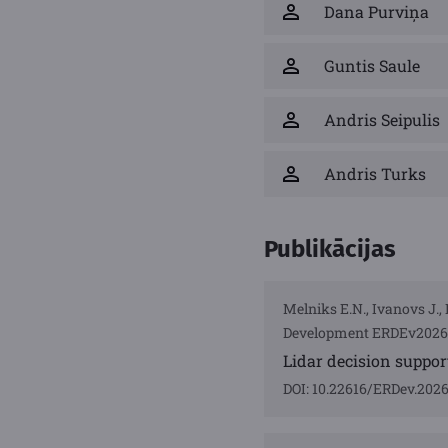
Dana Purviņa
Guntis Saule
Andris Seipulis
Andris Turks
Publikācijas
Melniks E.N., Ivanovs J.,
Development ERDEv2026", 
Lidar decision suppor
DOI: 10.22616/ERDev.202