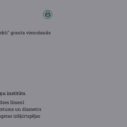
ekti"
granta vienošanās
ņu institūts
.
dzes līmenī
ugstums un diametrs
gstas izšķirtspējas