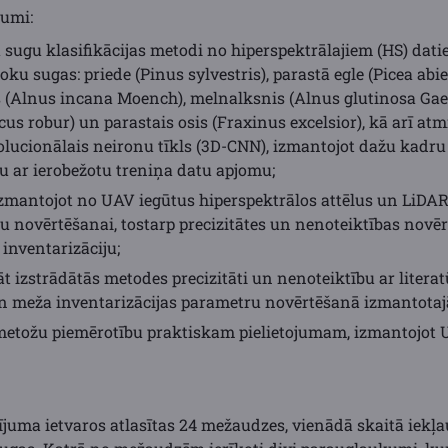
vumi:
 sugu klasifikācijas metodi no hiperspektrālajiem (HS) dati
oku sugas: priede (Pinus sylvestris), parastā egle (Picea abie
s (Alnus incana Moench), melnalksnis (Alnus glutinosa Gaer
rcus robur) un parastais osis (Fraxinus excelsior), kā arī a
ucionālais neironu tīkls (3D-CNN), izmantojot dažu kadru
iju ar ierobežotu treniņa datu apjomu;
zmantojot no UAV iegūtus hiperspektrālos attēlus un LiDA
novērtēšanai, tostarp precizitātes un nenoteiktības novē
inventarizāciju;
āt izstrādātās metodes precizitāti un nenoteiktību ar liter
 un meža inventarizācijas parametru novērtēšanā izmantot
metožu piemērotību praktiskam pielietojumam, izmantojot U
ījuma ietvaros atlasītas 24 mežaudzes, vienādā skaitā iekļau