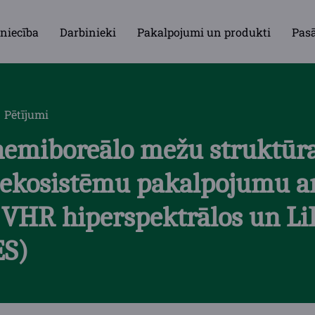
niecība
Darbinieki
Pakalpojumi un produkti
Pas
Pētījumi
hemiboreālo mežu struktūra
 ekosistēmu pakalpojumu an
 VHR hiperspektrālos un L
S)