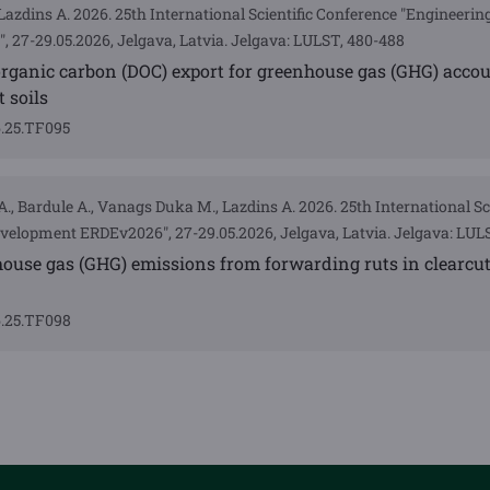
 Lazdins A. 2026. 25th International Scientific Conference "Engineerin
27-29.05.2026, Jelgava, Latvia. Jelgava: LULST, 480-488
organic carbon (DOC) export for greenhouse gas (GHG) acco
 soils
6.25.TF095
A., Bardule A., Vanags Duka M., Lazdins A. 2026. 25th International Sc
evelopment ERDEv2026", 27-29.05.2026, Jelgava, Latvia. Jelgava: LULS
ouse gas (GHG) emissions from forwarding ruts in clearcut
6.25.TF098