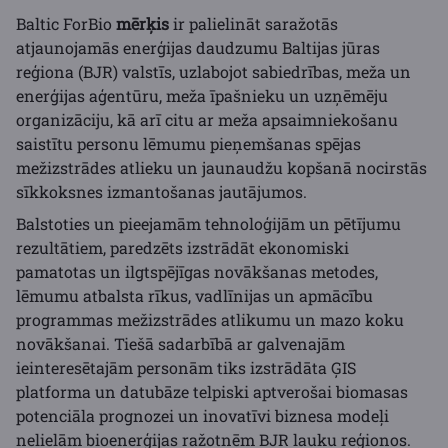
Baltic ForBio
mērķis
ir palielināt saražotās
atjaunojamās enerģijas daudzumu Baltijas jūras
reģiona (BJR) valstīs, uzlabojot sabiedrības, meža un
enerģijas aģentūru, meža īpašnieku un uzņēmēju
organizāciju, kā arī citu ar meža apsaimniekošanu
saistītu personu lēmumu pieņemšanas spējas
mežizstrādes atlieku un jaunaudžu kopšanā nocirstās
sīkkoksnes izmantošanas jautājumos.
Balstoties un pieejamām tehnoloģijām un pētījumu
rezultātiem, paredzēts izstrādāt ekonomiski
pamatotas un ilgtspējīgas novākšanas metodes,
lēmumu atbalsta rīkus, vadlīnijas un apmācību
programmas mežizstrādes atlikumu un mazo koku
novākšanai. Tiešā sadarbībā ar galvenajām
ieinteresētajām personām tiks izstrādāta ĢIS
platforma un datubāze telpiski aptverošai biomasas
potenciāla prognozei un inovatīvi biznesa modeļi
nelielām bioenerģijas ražotnēm BJR lauku reģionos.