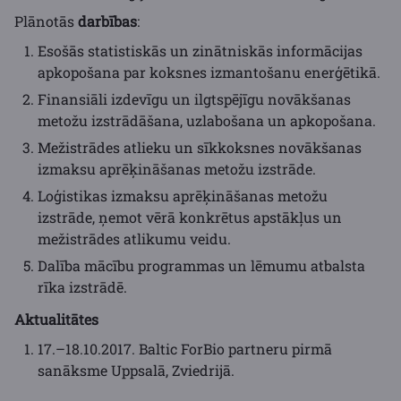
Plānotās
darbības
:
Esošās statistiskās un zinātniskās informācijas
apkopošana par koksnes izmantošanu enerģētikā.
Finansiāli izdevīgu un ilgtspējīgu novākšanas
metožu izstrādāšana, uzlabošana un apkopošana.
Mežistrādes atlieku un sīkkoksnes novākšanas
izmaksu aprēķināšanas metožu izstrāde.
Loģistikas izmaksu aprēķināšanas metožu
izstrāde, ņemot vērā konkrētus apstākļus un
mežistrādes atlikumu veidu.
Dalība mācību programmas un lēmumu atbalsta
rīka izstrādē.
Aktualitātes
17.–18.10.2017. Baltic ForBio partneru pirmā
sanāksme Uppsalā, Zviedrijā.