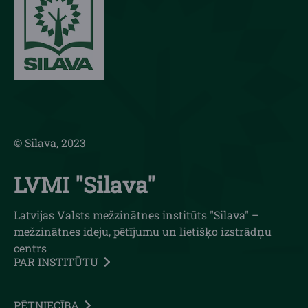
© Silava, 2023
LVMI "Silava"
Latvijas Valsts mežzinātnes institūts "Silava" –
mežzinātnes ideju, pētījumu un lietišķo izstrādņu
centrs
PAR INSTITŪTU
PĒTNIECĪBA