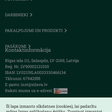
DARBINIEKI
PAKALPOJUMI UN PRODUKTI
PASĀKUMI
Kontaktinformācija
Rīgas iela 111, Salaspils, LV-2169, Latvija
Reģ. Nr. LV90002121030
IBAN: LV02UNLA0033330466134
Tālrunis: 67942555
E-pasts: inst@silava.lv
Raksti mums uz e-adresi:
Šī lapa izmanto sīkdatnes (cookies), lai padarītu
mājas lapas aplūkošanu ērtāku. Turpinot izmantot