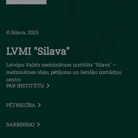
© Silava, 2023
LVMI "Silava"
Latvijas Valsts mežzinātnes institūts "Silava" –
mežzinātnes ideju, pētījumu un lietišķo izstrādņu
centrs
PAR INSTITŪTU
PĒTNIECĪBA
DARBINIEKI