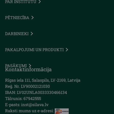
PAR INSTITŪTU
PĒTNIECĪBA
DARBINIEKI
PAKALPOJUMI UN PRODUKTI
PASĀKUMI
Kontaktinformācija
Rīgas iela 111, Salaspils, LV-2169, Latvija
Reģ. Nr. LV90002121030
IBAN: LV02UNLA0033330466134
Tālrunis: 67942555
E-pasts: inst@silava.lv
Raksti mums uz e-adresi: