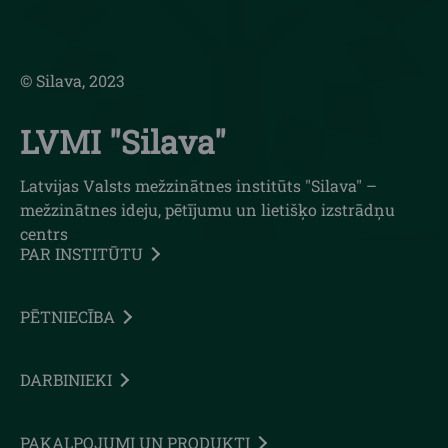
© Silava, 2023
LVMI "Silava"
Latvijas Valsts mežzinātnes institūts "Silava" –
mežzinātnes ideju, pētījumu un lietišķo izstrādņu
centrs
PAR INSTITŪTU
PĒTNIECĪBA
DARBINIEKI
PAKALPOJUMI UN PRODUKTI