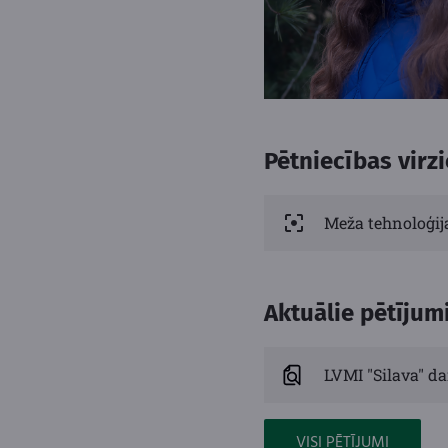
Pētniecības virzi
Meža tehnoloģij
Aktuālie pētījum
LVMI "Silava" da
VISI PĒTĪJUMI