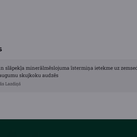
s
n slāpekļa minerālmēslojuma īstermiņa ietekme uz zemsed
ieaugumu skujkoku audzēs
dis Lazdiņš