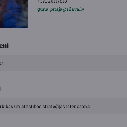
+371 26117818
guna.petaja@silava.lv
eni
as
i
rbības un attīstības stratēģijas īstenošana