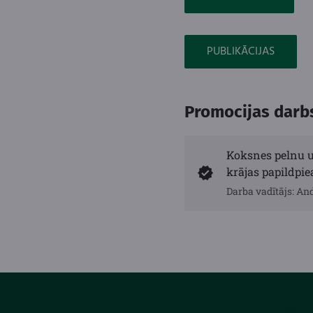
PUBLIKĀCIJAS
Promocijas darb
Koksnes pelnu u
krājas papildp
Darba vadītājs: An