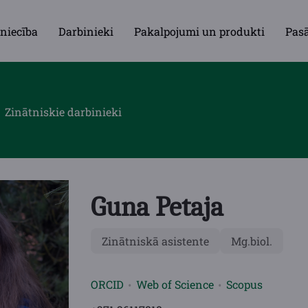
niecība
Darbinieki
Pakalpojumi un produkti
Pas
Zinātniskie darbinieki
Guna Petaja
Zinātniskā asistente
Mg.biol.
ORCID
Web of Science
Scopus