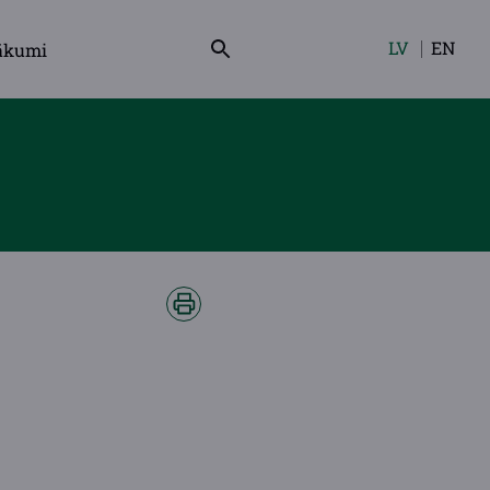
LV
EN
ākumi
Izvēlieties
valodu