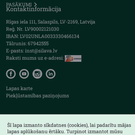
PASĀKUMI
Kontaktinformācija
Rīgas iela 111, Salaspils, LV-2169, Latvija
Reģ. Nr. LV90002121030
IBAN: LV02UNLA0033330466134
Tālrunis: 67942555
E-pasts: inst@silava.lv
Raksti mums uz e-adresi:
Lapas karte
Piekļūstamības paziņojums
Šī lapa izmanto sīkdatnes (cookies), lai padarītu mājas
lapas aplūkošanu ērtāku. Turpinot izmantot mūsu