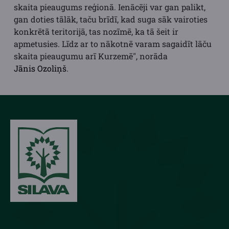
skaita pieaugums reģionā. Ienācēji var gan palikt,
gan doties tālāk, taču brīdī, kad suga sāk vairoties
konkrētā teritorijā, tas nozīmē, ka tā šeit ir
apmetusies. Līdz ar to nākotnē varam sagaidīt lāču
skaita pieaugumu arī Kurzemē", norāda
Jānis Ozoliņš
.