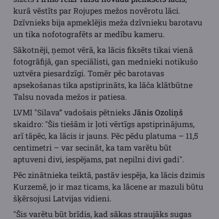
kurā vēstīts par Rojupes mežos novērotu lāci.
Dzīvnieks bija apmeklējis meža dzīvnieku barotavu
un tika nofotografēts ar medību kameru.
Sākotnēji, ņemot vērā, ka lācis fiksēts tikai vienā
fotogrāfijā, gan speciālisti, gan mednieki notikušo
uztvēra piesardzīgi. Tomēr pēc barotavas
apsekošanas tika apstiprināts, ka lāča klātbūtne
Talsu novada mežos ir patiesa.
LVMI "Silava” vadošais pētnieks
Jānis Ozoliņš
skaidro: "Šis tiešām ir ļoti vērtīgs apstiprinājums,
arī tāpēc, ka lācis ir jauns. Pēc pēdu platuma – 11,5
centimetri – var secināt, ka tam varētu būt
aptuveni divi, iespējams, pat nepilni divi gadi".
Pēc zinātnieka teiktā, pastāv iespēja, ka lācis dzimis
Kurzemē, jo ir maz ticams, ka lācene ar mazuli būtu
šķērsojusi Latvijas vidieni.
"Šis varētu būt brīdis, kad sākas straujāks sugas