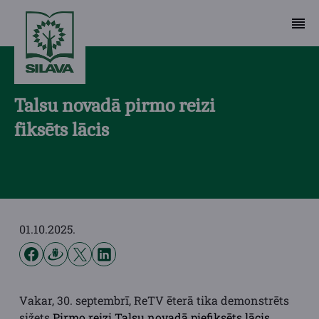
Talsu novadā pirmo reizi
fiksēts lācis
01.10.2025.
Vakar, 30. septembrī, ReTV ēterā tika demonstrēts
sižets
Pirmo reizi Talsu novadā piefiksēts lācis
,