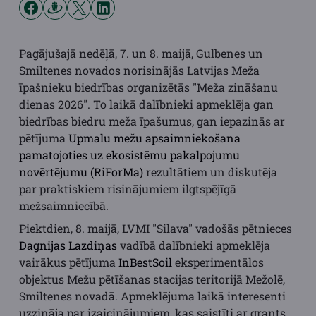
Pagājušajā nedēļā, 7. un 8. maijā, Gulbenes un
Smiltenes novados norisinājās Latvijas Meža
īpašnieku biedrības organizētās "Meža zināšanu
dienas 2026". To laikā dalībnieki apmeklēja gan
biedrības biedru meža īpašumus, gan iepazinās ar
pētījuma
Upmalu mežu apsaimniekošana
pamatojoties uz ekosistēmu pakalpojumu
novērtējumu (RiForMa)
rezultātiem un diskutēja
par praktiskiem risinājumiem ilgtspējīgā
mežsaimniecībā.
Piektdien, 8. maijā, LVMI "Silava" vadošās pētnieces
Dagnijas Lazdiņas
vadībā dalībnieki apmeklēja
vairākus pētījuma
InBestSoil
eksperimentālos
objektus Mežu pētīšanas stacijas teritorijā Mežolē,
Smiltenes novadā. Apmeklējuma laikā interesenti
uzzināja par izaicinājumiem, kas saistīti ar grants