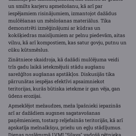
un smilts karjeru apmežošanu, kā arī par
iespējamiem risinājumiem, izmantojot dažādus
mulčēšanas un mēslošanas materiālus. Tika
demonstrēti izmēģinājumi ar kūdras un
kokšķiedras maisījumiem ar pelnu piedevām, aitas
vilnu, kā arī kompostiem, kas satur govju, putnu un
cūku kūtsmēslus.
Zinātniece skaidroja, kā dažādi mulčējuma veidi
trīs gadu laikā ietekmējuši stādu augšanu
sarežģītos augšanas apstākļos. Diskusijās tika
pārrunātas iespējas efektīvi apsaimniekot
teritorijas, kurās būtiska ietekme ir gan vēja, gan
ūdens erozijai.
Apmeklējot mežaudzes, meža īpašnieki iepazinās
arī ar dažādiem augsnes sagatavošanas
paņēmieniem, tostarp reljefainās teritorijās, kā arī
apskatīja melnalkšņu, priežu un egļu stādījumus.
Dienas noslēgumā LVMI "Silava" vadošā pētnieka