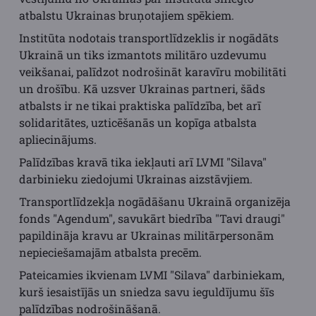
atbalstu Ukrainas bruņotajiem spēkiem.
Institūta nodotais transportlīdzeklis ir nogādāts
Ukrainā un tiks izmantots militāro uzdevumu
veikšanai, palīdzot nodrošināt karavīru mobilitāti
un drošību. Kā uzsver Ukrainas partneri, šāds
atbalsts ir ne tikai praktiska palīdzība, bet arī
solidaritātes, uzticēšanās un kopīga atbalsta
apliecinājums.
Palīdzības kravā tika iekļauti arī LVMI "Silava"
darbinieku ziedojumi Ukrainas aizstāvjiem.
Transportlīdzekļa nogādāšanu Ukrainā organizēja
fonds "Agendum", savukārt biedrība "Tavi draugi"
papildināja kravu ar Ukrainas militārpersonām
nepieciešamajām atbalsta precēm.
Pateicamies ikvienam LVMI "Silava" darbiniekam,
kurš iesaistījās un sniedza savu ieguldījumu šīs
palīdzības nodrošināšanā.