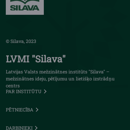
© Silava, 2023
LVMI "Silava"
Latvijas Valsts mežzinātnes institūts "Silava" –
mežzinātnes ideju, pētījumu un lietišķo izstrādņu
centrs
PAR INSTITŪTU
PĒTNIECĪBA
DARBINIEKI