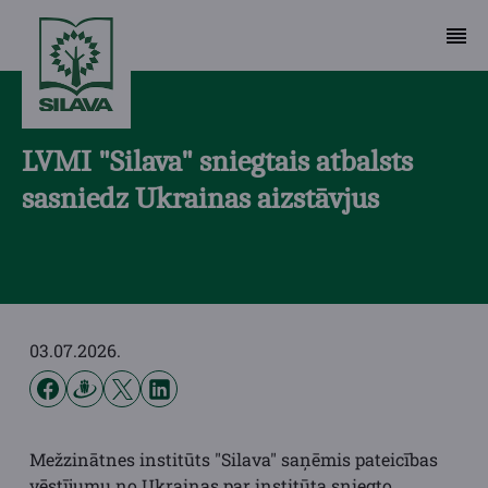
LVMI "Silava" sniegtais atbalsts
sasniedz Ukrainas aizstāvjus
03.07.2026.
Mežzinātnes institūts "Silava" saņēmis pateicības
vēstījumu no Ukrainas par institūta sniegto