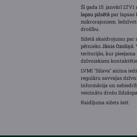
Šī gada 15. janvārī LTV1
lapsu pilsētā
par lapsas 
mikrorajoniem. Iedzīvotā
drošību.
Sižetā skaidrojumu par 
pētnieks
Jānis Ozoliņš
.
teritorijās, kur pieejam
dzīvniekiem kontaktētie
LVMI "Silava" aicina ied
regulāru savvaļas dzīvn
informācija un sabiedrīb
veicinātu drošu līdzāsp
Raidījuma sižets šeit: