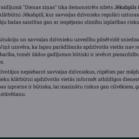
 raidījumā "Dienas ziņas" tika demonstrēts sižets
Jēkabpils 
klātbūtni Jēkabpilī, kur savvaļas dzīvnieks regulāri uzturas
ju bažas saistītas gan ar iespējamo slimību izplatības ris
situāciju un savvaļas dzīvnieku uzvedību pilsētvidē sniedza
 Viņš uzsvēra, ka lapsu parādīšanās apdzīvotās vietās nav re
a barība, tomēr šādos gadījumos būtiski ir ievērot piesardzīb
s.
zīvotājus nepiebarot savvaļas dzīvniekus, rūpēties par māj
ieku klātbūtni apdzīvotās vietās informēt atbildīgos dienes
as izpratne ir būtiska, lai mazinātu riskus gan cilvēkiem,
astāvēšanu.