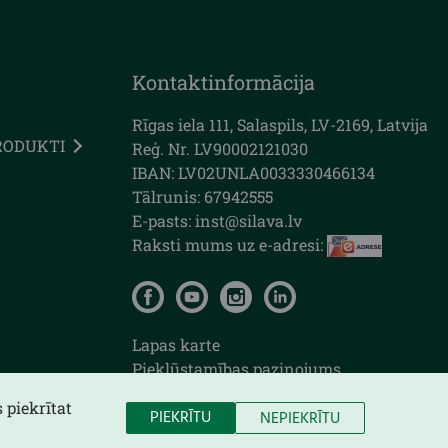
Kontaktinformācija
Rīgas iela 111, Salaspils, LV-2169, Latvija
RODUKTI
Reģ. Nr. LV90002121030
IBAN: LV02UNLA0033330466134
Tālrunis: 67942555
E-pasts: inst@silava.lv
Raksti mums uz e-adresi:
Lapas karte
Piekļūstamības paziņojums
 piekrītat
PIEKRĪTU
NEPIEKRĪTU