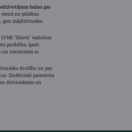
iedzīvotājiem bažas par
 vienā no pilsētas
ku, gan mājdzīvnieku
 LVMI "Silava" vadošais
ta parādība, īpaši
u un necensties ar
dzīvnieku drošību un par
tus. Zinātniski pamatota
 gan dzīvniekiem un