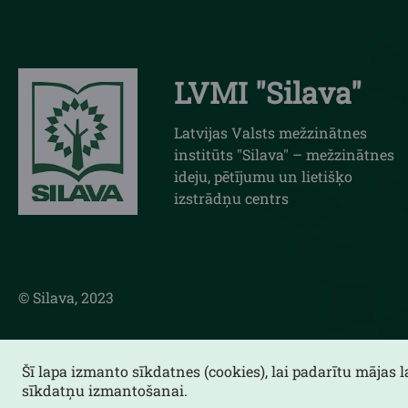
LVMI "Silava"
Latvijas Valsts mežzinātnes
institūts "Silava" – mežzinātnes
ideju, pētījumu un lietišķo
izstrādņu centrs
© Silava, 2023
Šī lapa izmanto sīkdatnes (cookies), lai padarītu mājas 
sīkdatņu izmantošanai.