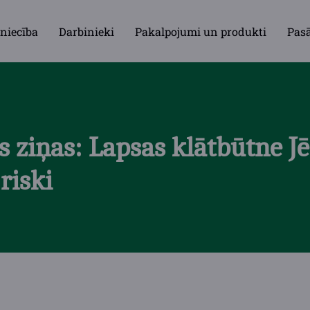
niecība
Darbinieki
Pakalpojumi un produkti
Pas
 ziņas: Lapsas klātbūtne J
riski