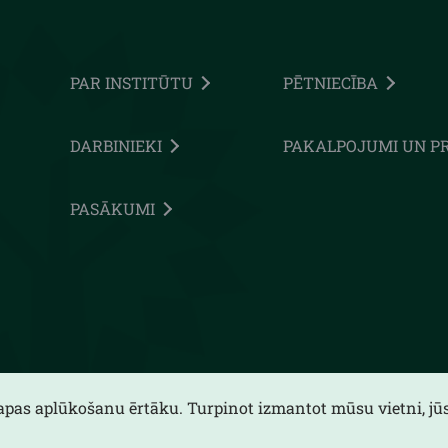
PAR INSTITŪTU
PĒTNIECĪBA
DARBINIEKI
PAKALPOJUMI UN P
PASĀKUMI
lapas aplūkošanu ērtāku. Turpinot izmantot mūsu vietni, jūs