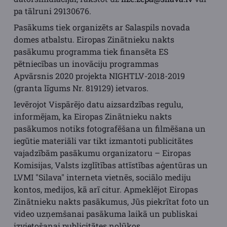
pa tālruni 29130676.
Pasākums tiek organizēts ar Salaspils novada
domes atbalstu. Eiropas Zinātnieku nakts
pasākumu programma tiek finansēta ES
pētniecības un inovāciju programmas
Apvārsnis 2020 projekta NIGHTLV-2018-2019
(granta līgums Nr. 819129) ietvaros.
Ievērojot Vispārējo datu aizsardzības regulu,
informējam, ka Eiropas Zinātnieku nakts
pasākumos notiks fotografēšana un filmēšana un
iegūtie materiāli var tikt izmantoti publicitātes
vajadzībām pasākumu organizatoru – Eiropas
Komisijas, Valsts izglītības attīstības aģentūras un
LVMI "Silava" interneta vietnēs, sociālo mediju
kontos, medijos, kā arī citur. Apmeklējot Eiropas
Zinātnieku nakts pasākumus, Jūs piekrītat foto un
video uzņemšanai pasākuma laikā un publiskai
izvietošanai publicitātes nolūkos.