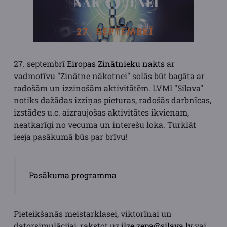
27. septembrī
Eiropas Zinātnieku nakts
ar
vadmotīvu "Zinātne nākotnei" solās būt bagāta ar
radošām un izzinošām aktivitātēm. LVMI "Silava"
notiks dažādas izziņas pieturas, radošās darbnīcas,
izstādes u.c. aizraujošas aktivitātes ikvienam,
neatkarīgi no vecuma un interešu loka. Turklāt
ieeja pasākumā būs par brīvu!
Pasākuma programma
Pieteikšanās meistarklasei, viktorīnai un
datorsimulācijai, rakstot uz
ilze.zepa@silava.lv
vai