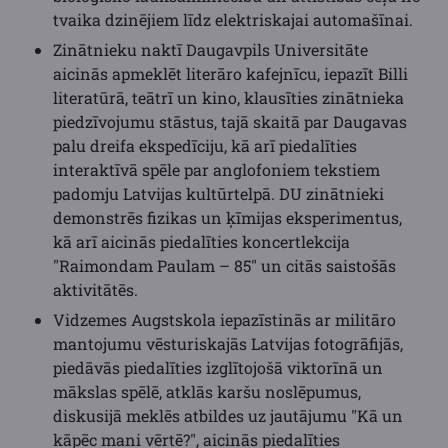
tvaika dzinējiem līdz elektriskajai automašīnai.
Zinātnieku naktī Daugavpils Universitāte
aicinās apmeklēt literāro kafejnīcu, iepazīt Billi
literatūrā, teātrī un kino, klausīties zinātnieka
piedzīvojumu stāstus, tajā skaitā par Daugavas
palu dreifa ekspedīciju, kā arī piedalīties
interaktīvā spēle par anglofoniem tekstiem
padomju Latvijas kultūrtelpā. DU zinātnieki
demonstrēs fizikas un ķīmijas eksperimentus,
kā arī aicinās piedalīties koncertlekcija
"Raimondam Paulam – 85" un citās saistošās
aktivitātēs.
Vidzemes Augstskola iepazīstinās ar militāro
mantojumu vēsturiskajās Latvijas fotogrāfijās,
piedāvās piedalīties izglītojošā viktorīnā un
mākslas spēlē, atklās karšu noslēpumus,
diskusijā meklēs atbildes uz jautājumu "Kā un
kāpēc mani vērtē?", aicinās piedalīties