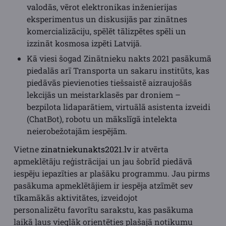
valodās, vērot elektronikas inženierijas
eksperimentus un diskusijās par zinātnes
komercializāciju, spēlēt tālizpētes spēli un
izzināt kosmosa izpēti Latvijā.
Kā viesi šogad Zinātnieku nakts 2021 pasākumā
piedalās arī Transporta un sakaru institūts, kas
piedāvās pievienoties tiešsaistē aizraujošās
lekcijās un meistarklasēs par droniem –
bezpilota lidaparātiem, virtuālā asistenta izveidi
(ChatBot), robotu un mākslīgā intelekta
neierobežotajām iespējām.
Vietne
zinatniekunakts2021.lv
ir atvērta
apmeklētāju reģistrācijai un jau šobrīd piedāvā
iespēju iepazīties ar plašāku programmu. Jau pirms
pasākuma apmeklētājiem ir iespēja atzīmēt sev
tīkamākās aktivitātes, izveidojot
personalizētu favorītu sarakstu, kas pasākuma
laikā ļaus vieglāk orientēties plašajā notikumu