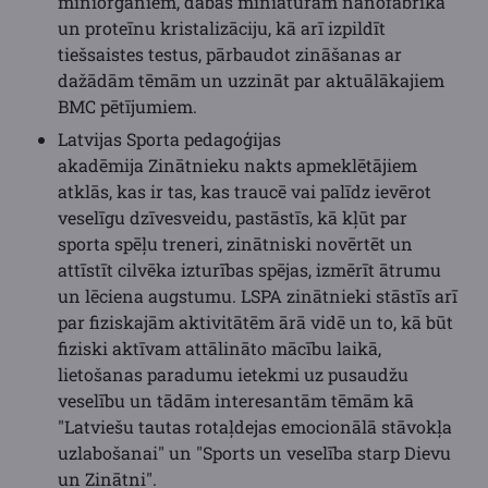
miniorgāniem, dabas miniatūrām nanofabrikā
un proteīnu kristalizāciju, kā arī izpildīt
tiešsaistes testus, pārbaudot zināšanas ar
dažādām tēmām un uzzināt par aktuālākajiem
BMC pētījumiem.
Latvijas Sporta pedagoģijas
akadēmija Zinātnieku nakts apmeklētājiem
atklās, kas ir tas, kas traucē vai palīdz ievērot
veselīgu dzīvesveidu, pastāstīs, kā kļūt par
sporta spēļu treneri, zinātniski novērtēt un
attīstīt cilvēka izturības spējas, izmērīt ātrumu
un lēciena augstumu. LSPA zinātnieki stāstīs arī
par fiziskajām aktivitātēm ārā vidē un to, kā būt
fiziski aktīvam attālināto mācību laikā,
lietošanas paradumu ietekmi uz pusaudžu
veselību un tādām interesantām tēmām kā
"Latviešu tautas rotaļdejas emocionālā stāvokļa
uzlabošanai" un "Sports un veselība starp Dievu
un Zinātni".