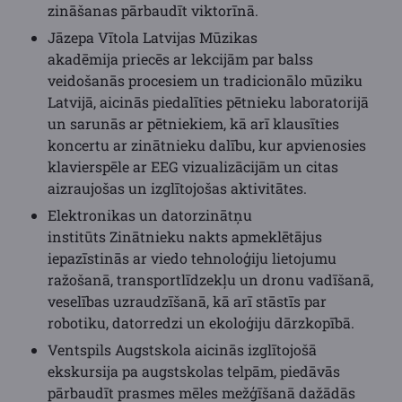
zināšanas pārbaudīt viktorīnā.
Jāzepa Vītola Latvijas Mūzikas
akadēmija priecēs ar lekcijām par balss
veidošanās procesiem un tradicionālo mūziku
Latvijā, aicinās piedalīties pētnieku laboratorijā
un sarunās ar pētniekiem, kā arī klausīties
koncertu ar zinātnieku dalību, kur apvienosies
klavierspēle ar EEG vizualizācijām un citas
aizraujošas un izglītojošas aktivitātes.
Elektronikas un datorzinātņu
institūts Zinātnieku nakts apmeklētājus
iepazīstinās ar viedo tehnoloģiju lietojumu
ražošanā, transportlīdzekļu un dronu vadīšanā,
veselības uzraudzīšanā, kā arī stāstīs par
robotiku, datorredzi un ekoloģiju dārzkopībā.
Ventspils Augstskola aicinās izglītojošā
ekskursija pa augstskolas telpām, piedāvās
pārbaudīt prasmes mēles mežģīšanā dažādās