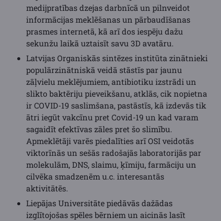
medijpratības dzejas darbnīcā un pilnveidot
informācijas meklēšanas un pārbaudīšanas
prasmes internetā, kā arī dos iespēju dažu
sekunžu laikā uztaisīt savu 3D avatāru.
Latvijas Organiskās sintēzes institūta zinātnieki
populārzinātniskā veidā stāstīs par jaunu
zāļvielu meklējumiem, antibiotiku izstrādi un
slikto baktēriju pieveikšanu, atklās, cik nopietna
ir COVID-19 saslimšana, pastāstīs, kā izdevās tik
ātri iegūt vakcīnu pret Covid-19 un kad varam
sagaidīt efektīvas zāles pret šo slimību.
Apmeklētāji varēs piedalīties arī OSI veidotās
viktorīnās un sešās radošajās laboratorijās par
molekulām, DNS, slaimu, ķīmiju, farmāciju un
cilvēka smadzenēm u.c. interesantās
aktivitātēs.
Liepājas Universitāte piedāvās dažādas
izglītojošas spēles bērniem un aicinās lasīt