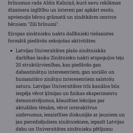
brīnumus rada Aldis Kalniņš, kurš savu reklāmas
dizainera izglītību un interesi par apkārt esošo,
apvienojis bērnu grāmatā un zinātkāres centros
bērniem "Zili brīnumi".
Eiropas zinātnieku nakts dalībnieki tiešsaistes
formātā piedāvās sekojošas aktivitātes:
Latvijas Universitātes plašo zinātniskās
darbības lauku Zinātnieku nakti atspoguļos teju
20 struktūrvienības, kas piedāvās gan
dabaszinātņu interesentiem, gan sociālo un
humanitāro zinātņu interesentiem saistošu
saturu. Latvijas Universitātes trīs kanālos būs
iespēja vērot ķīmijas un fizikas eksperimentu
demonstrējumus, klausīties lekcijas par
aktuālām tēmām, vērot interaktīvus
uzdevumus, iesaistīties diskusijās ar jauniem un
jau pieredzējušiem zinātniekiem, iepazīt Latvijas
dabu un Universitātes zinātnieku pētījumu