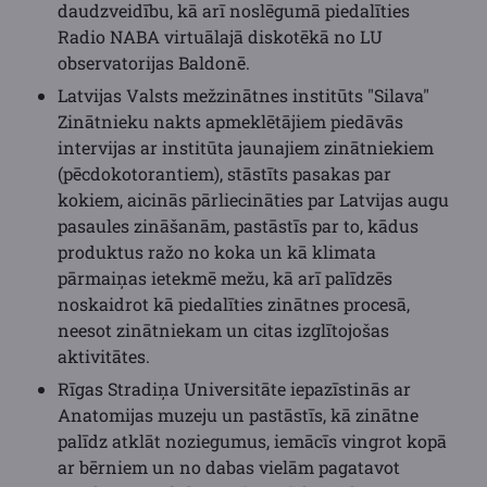
daudzveidību, kā arī noslēgumā piedalīties
Radio NABA virtuālajā diskotēkā no LU
observatorijas Baldonē.
Latvijas Valsts mežzinātnes institūts "Silava"
Zinātnieku nakts apmeklētājiem piedāvās
intervijas ar institūta jaunajiem zinātniekiem
(pēcdokotorantiem), stāstīts pasakas par
kokiem, aicinās pārliecināties par Latvijas augu
pasaules zināšanām, pastāstīs par to, kādus
produktus ražo no koka un kā klimata
pārmaiņas ietekmē mežu, kā arī palīdzēs
noskaidrot kā piedalīties zinātnes procesā,
neesot zinātniekam un citas izglītojošas
aktivitātes.
Rīgas Stradiņa Universitāte iepazīstinās ar
Anatomijas muzeju un pastāstīs, kā zinātne
palīdz atklāt noziegumus, iemācīs vingrot kopā
ar bērniem un no dabas vielām pagatavot