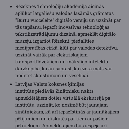
Rēzeknes Tehnoloģiju akadēmija aicinās
aplūkot latgaliešu valodas lasāmās grāmatas
"Burtu vuoceleite" digitālo versiju un uzzināt par
tās tapšanu, iepazīt inovatīvas tehnoloģijas
tekstilizstrādājumu dizainā, apmeklēt digitālo
muzeju, izgaršot Rēzekni, piedalīties
medijpratības cirkā, kļūt par valodas detektīvu,
uzzināt vairāk par elektriskajiem
transportlīdzekļiem un mākslīgo intelektu
dārzkopībā, kā arī saprast, kā ezera māls var
noderēt skaistumam un veselībai.
Latvijas Valsts koksnes ķīmijas
institūts piedāvās Zinātnieku nakts
apmeklētājiem doties virtuālā ekskursijā pa
institūtu, uzzināt, ko nozīmē būt jaunajam
zinātniekam, kā arī iepazīstinās ar jaunākajiem
pētījumiem un diskutēs par tiem ar pašiem
pētniekiem. Apmeklētājiem būs iespēja arī