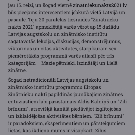
jau 15. reizi, un šogad vietnē
zinatniekunakts2021.lv
būs pieejams interesentiem jebkurā vietā Latvijā un
pasaulē. Teju 20 paralēlās tiešraidēs "Zinātnieku
nakts 2021" apmeklētāji varēs vērot ap 15 dažādu
Latvijas augstskolu un zinātnisko institūtu
sagatavotās lekcijas, diskusijas, demonstrējumus,
viktorīnas un citas aktivitātes, starp kurām sev
piemērotākās programmā varēs atlasīt pēc trīs
kategorijām – Mazie pētnieki, Izzinātāji un Lielā
zinātne.
Šogad netradicionāli Latvijas augstskolu un
zinātnisko institūtu programmu Eiropas
Zinātnieku naktī papildinās jaunākajiem zinātnes
entuziastiem labi pazīstamais Aldis Kalniņš un "Zili
brīnumi", atsevišķā kanālā piedāvājot izglītojošas
un izklaidējošas aktivitātes bērniem. "Zili brīnumi"
ir paradoksiem, eksperimentiem un pārsteigumiem
lietās, kas ikdienā mums ir visapkārt. Zilus