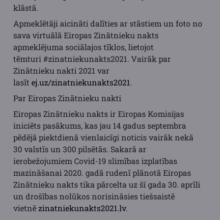
klāstā.
Apmeklētāji aicināti dalīties ar stāstiem un foto no
sava virtuālā Eiropas Zinātnieku nakts
apmeklējuma sociālajos tīklos, lietojot
tēmturi #zinatniekunakts2021. Vairāk par
Zinātnieku nakti 2021 var
lasīt
ej.uz/zinatniekunakts2021
.
Par Eiropas Zinātnieku nakti
Eiropas Zinātnieku nakts ir Eiropas Komisijas
iniciēts pasākums, kas jau 14 gadus septembra
pēdējā piektdienā vienlaicīgi noticis vairāk nekā
30 valstīs un 300 pilsētās. Sakarā ar
ierobežojumiem Covid-19 slimības izplatības
mazināšanai 2020. gadā rudenī plānotā Eiropas
Zinātnieku nakts tika pārcelta uz šī gada 30. aprīli
un drošības nolūkos norisināsies tiešsaistē
vietnē
zinatniekunakts2021.lv
.