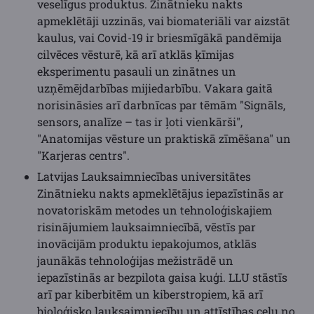
veselīgus produktus. Zinātnieku nakts
apmeklētāji uzzinās, vai biomateriāli var aizstāt
kaulus, vai Covid-19 ir briesmīgākā pandēmija
cilvēces vēsturē, kā arī atklās ķīmijas
eksperimentu pasauli un zinātnes un
uzņēmējdarbības mijiedarbību. Vakara gaitā
norisināsies arī darbnīcas par tēmām "Signāls,
sensors, analīze – tas ir ļoti vienkārši",
"Anatomijas vēsture un praktiskā zīmēšana" un
"Karjeras centrs".
Latvijas Lauksaimniecības universitātes
Zinātnieku nakts apmeklētājus iepazīstinās ar
novatoriskām metodes un tehnoloģiskajiem
risinājumiem lauksaimniecībā, vēstīs par
inovācijām produktu iepakojumos, atklās
jaunākās tehnoloģijas mežistrādē un
iepazīstinās ar bezpilota gaisa kuģi. LLU stāstīs
arī par kiberbitēm un kiberstropiem, kā arī
bioloģisko lauksaimniecību un attīstības ceļu no