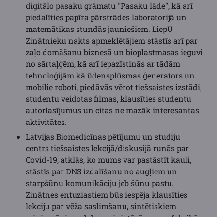
digitālo pasaku grāmatu "Pasaku lāde", kā arī
piedalīties papīra pārstrādes laboratorijā un
matemātikas stundās jauniešiem. LiepU
Zinātnieku nakts apmeklētājiem stāstīs arī par
zaļo domāšanu biznesā un bioplastmasas ieguvi
no sārtaļģēm, kā arī iepazīstinās ar tādām
tehnoloģijām kā ūdensplūsmas ģenerators un
mobilie roboti, piedāvās vērot tiešsaistes izstādi,
studentu veidotas filmas, klausīties studentu
autorlasījumus un citas ne mazāk interesantas
aktivitātes.
Latvijas Biomedicīnas pētījumu un studiju
centrs tiešsaistes lekcijā/diskusijā runās par
Covid-19, atklās, ko mums var pastāstīt kauli,
stāstīs par DNS izdalīšanu no augļiem un
starpšūnu komunikāciju jeb šūnu pastu.
Zinātnes entuziastiem būs iespēja klausīties
lekciju par vēža saslimšanu, sintētiskiem